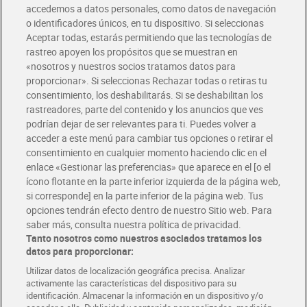
accedemos a datos personales, como datos de navegación
o identificadores únicos, en tu dispositivo. Si seleccionas
Envío gratis por compras superiores a 100€
Aceptar todas, estarás permitiendo que las tecnologías de
Envío estandar por 4,99€
rastreo apoyen los propósitos que se muestran en
«nosotros y nuestros socios tratamos datos para
Glovo y Uber Eats
proporcionar». Si seleccionas Rechazar todas o retiras tu
Solicita tu factura de Glovo o Uber Eats
consentimiento, los deshabilitarás. Si se deshabilitan los
rastreadores, parte del contenido y los anuncios que ves
podrían dejar de ser relevantes para ti. Puedes volver a
Únete al CLUB Dia
acceder a este menú para cambiar tus opciones o retirar el
Disfruta las ventajas y ofertas exclusivas.
consentimiento en cualquier momento haciendo clic en el
Descárgate la APP Dia
enlace «Gestionar las preferencias» que aparece en el [o el
ícono flotante en la parte inferior izquierda de la página web,
Folletos y Tiendas
si corresponde] en la parte inferior de la página web. Tus
Descubre las mejores ofertas y busca tu tienda más cercana
opciones tendrán efecto dentro de nuestro Sitio web. Para
saber más, consulta nuestra política de privacidad.
Tanto nosotros como nuestros asociados tratamos los
Tarjeta MaX Dia
Te devuelve hasta 8€/mes de tus compras.
datos para proporcionar:
¡Solicita tu tarjeta de crédito aquí!
Utilizar datos de localización geográfica precisa. Analizar
activamente las características del dispositivo para su
RECETAS
COMER MEJOR CADA DIA
EMPLEO
identificación. Almacenar la información en un dispositivo y/o