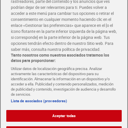
rastreadores, parte del contenido y los anuncios que ves
podrían dejar de ser relevantes para ti. Puedes volver a
Únete al CLUB Dia
acceder a este menú para cambiar tus opciones o retirar el
Disfruta las ventajas y ofertas exclusivas.
consentimiento en cualquier momento haciendo clic en el
Descárgate la APP Dia
enlace «Gestionar las preferencias» que aparece en el [o el
ícono flotante en la parte inferior izquierda de la página web,
Folletos y Tiendas
si corresponde] en la parte inferior de la página web. Tus
Descubre las mejores ofertas y busca tu tienda más cercana
opciones tendrán efecto dentro de nuestro Sitio web. Para
saber más, consulta nuestra política de privacidad.
Tanto nosotros como nuestros asociados tratamos los
Tarjeta MaX Dia
Te devuelve hasta 8€/mes de tus compras.
datos para proporcionar:
¡Solicita tu tarjeta de crédito aquí!
Utilizar datos de localización geográfica precisa. Analizar
activamente las características del dispositivo para su
RECETAS
COMER MEJOR CADA DIA
EMPLEO
identificación. Almacenar la información en un dispositivo y/o
acceder a ella. Publicidad y contenido personalizados, medición
COLABORA CON DIA
ABRE TU TIENDA
DIA CORPORATE
de publicidad y contenido, investigación de audiencia y desarrollo
de servicios.
Lista de asociados (proveedores)
Aceptar todas
Atención al cliente
Español
Español