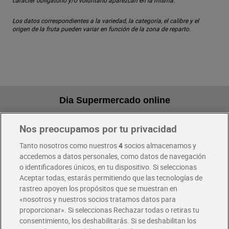
carácter obligatorio y/o voluntario aparezcan en la misma.
Los datos correspondientes a la variedad, la categoría, el calibre y el
origen de la fruta pueden variar en función de la zona de reparto.
Dia Supermercado online
Nos preocupamos por tu privacidad
Pide hoy, recibe hoy
Entrega rápida y en la franja horaria que mejor te venga.
Tanto nosotros como nuestros
4
socios almacenamos y
accedemos a datos personales, como datos de navegación
o identificadores únicos, en tu dispositivo. Si seleccionas
Envío gratis por compras superiores a 100€
Aceptar todas, estarás permitiendo que las tecnologías de
Envío estandar por 4,99€
rastreo apoyen los propósitos que se muestran en
«nosotros y nuestros socios tratamos datos para
Glovo y Uber Eats
proporcionar». Si seleccionas Rechazar todas o retiras tu
Solicita tu factura de Glovo o Uber Eats
consentimiento, los deshabilitarás. Si se deshabilitan los