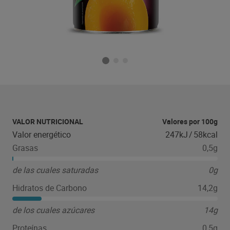
VALOR NUTRICIONAL
Valores por 100g
Valor energético
247kJ
/
58kcal
Grasas
0,5g
de las cuales saturadas
0g
Hidratos de Carbono
14,2g
de los cuales azúcares
14g
Proteínas
0,5g