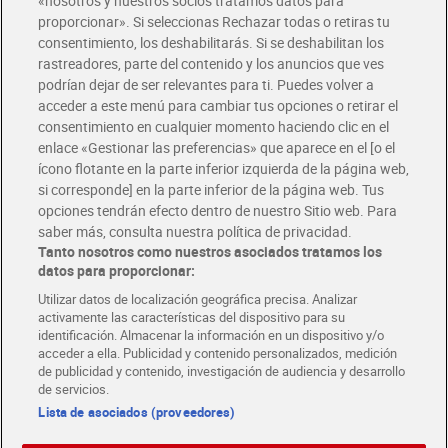
«nosotros y nuestros socios tratamos datos para
Glovo y Uber Eats
proporcionar». Si seleccionas Rechazar todas o retiras tu
Solicita tu factura de Glovo o Uber Eats
consentimiento, los deshabilitarás. Si se deshabilitan los
rastreadores, parte del contenido y los anuncios que ves
podrían dejar de ser relevantes para ti. Puedes volver a
Únete al CLUB Dia
acceder a este menú para cambiar tus opciones o retirar el
Disfruta las ventajas y ofertas exclusivas.
consentimiento en cualquier momento haciendo clic en el
Descárgate la APP Dia
enlace «Gestionar las preferencias» que aparece en el [o el
ícono flotante en la parte inferior izquierda de la página web,
Folletos y Tiendas
si corresponde] en la parte inferior de la página web. Tus
Descubre las mejores ofertas y busca tu tienda más cercana
opciones tendrán efecto dentro de nuestro Sitio web. Para
saber más, consulta nuestra política de privacidad.
Tanto nosotros como nuestros asociados tratamos los
Tarjeta MaX Dia
Te devuelve hasta 8€/mes de tus compras.
datos para proporcionar:
¡Solicita tu tarjeta de crédito aquí!
Utilizar datos de localización geográfica precisa. Analizar
activamente las características del dispositivo para su
RECETAS
COMER MEJOR CADA DIA
EMPLEO
identificación. Almacenar la información en un dispositivo y/o
acceder a ella. Publicidad y contenido personalizados, medición
COLABORA CON DIA
ABRE TU TIENDA
DIA CORPORATE
de publicidad y contenido, investigación de audiencia y desarrollo
de servicios.
Lista de asociados (proveedores)