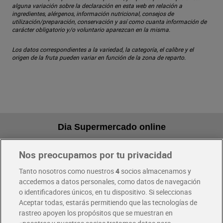
alguna variación sobre la declaración en esta web en relación a
ingredientes, alérgenos, información nutricional, consejos de
utilización/preparación, conservación y así como cuanta información de
carácter obligatorio y/o voluntario aparezcan en la misma.
Los datos correspondientes a la variedad, la categoría, el calibre y el
origen de la fruta pueden variar en función de la zona de reparto.
Dia Supermercado online
Nos preocupamos por tu privacidad
Pide hoy, recibe hoy
Entrega rápida y en la franja horaria que mejor te venga.
Tanto nosotros como nuestros
4
socios almacenamos y
accedemos a datos personales, como datos de navegación
o identificadores únicos, en tu dispositivo. Si seleccionas
Envío gratis por compras superiores a 100€
Aceptar todas, estarás permitiendo que las tecnologías de
Envío estandar por 4,99€
rastreo apoyen los propósitos que se muestran en