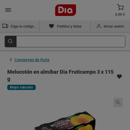
0,00 €
Elige tu código postal
Pedidos y listas
Iniciar sesión
Conservas de fruta
Melocotón en almíbar Dia Fruticampo 3 x 115
g
Mejor valorado