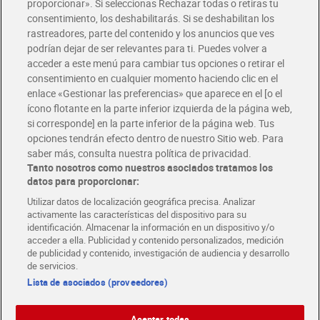
Glovo y Uber Eats
proporcionar». Si seleccionas Rechazar todas o retiras tu
Solicita tu factura de Glovo o Uber Eats
consentimiento, los deshabilitarás. Si se deshabilitan los
rastreadores, parte del contenido y los anuncios que ves
podrían dejar de ser relevantes para ti. Puedes volver a
Únete al CLUB Dia
acceder a este menú para cambiar tus opciones o retirar el
Disfruta las ventajas y ofertas exclusivas.
consentimiento en cualquier momento haciendo clic en el
Descárgate la APP Dia
enlace «Gestionar las preferencias» que aparece en el [o el
ícono flotante en la parte inferior izquierda de la página web,
Folletos y Tiendas
si corresponde] en la parte inferior de la página web. Tus
Descubre las mejores ofertas y busca tu tienda más cercana
opciones tendrán efecto dentro de nuestro Sitio web. Para
saber más, consulta nuestra política de privacidad.
Tanto nosotros como nuestros asociados tratamos los
Tarjeta MaX Dia
Te devuelve hasta 8€/mes de tus compras.
datos para proporcionar:
¡Solicita tu tarjeta de crédito aquí!
Utilizar datos de localización geográfica precisa. Analizar
activamente las características del dispositivo para su
RECETAS
COMER MEJOR CADA DIA
EMPLEO
identificación. Almacenar la información en un dispositivo y/o
acceder a ella. Publicidad y contenido personalizados, medición
COLABORA CON DIA
ABRE TU TIENDA
DIA CORPORATE
de publicidad y contenido, investigación de audiencia y desarrollo
de servicios.
Lista de asociados (proveedores)
Aceptar todas