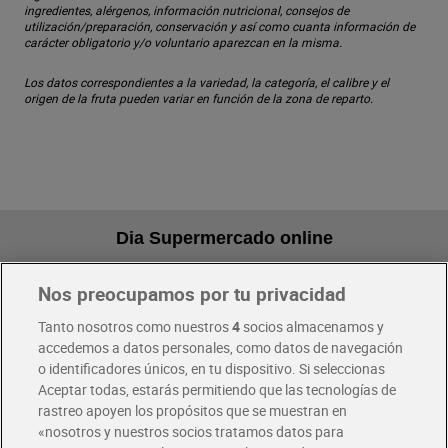
ingredientes, alérgenos, información nutricional, consejos de
utilización/preparación, conservación y así como cuanta información de
carácter obligatorio y/o voluntario aparezcan en la misma.
Los datos correspondientes a la variedad, la categoría, el calibre y el
origen de la fruta pueden variar en función de la zona de reparto.
Dia Supermercado online
Nos preocupamos por tu privacidad
Pide hoy, recibe hoy
Entrega rápida y en la franja horaria que mejor te venga.
Tanto nosotros como nuestros
4
socios almacenamos y
accedemos a datos personales, como datos de navegación
o identificadores únicos, en tu dispositivo. Si seleccionas
Envío gratis por compras superiores a 100€
Aceptar todas, estarás permitiendo que las tecnologías de
Envío estandar por 4,99€
rastreo apoyen los propósitos que se muestran en
«nosotros y nuestros socios tratamos datos para