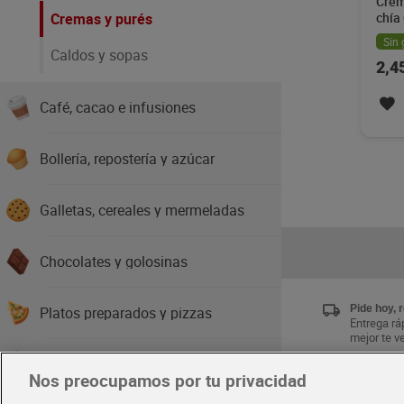
Crem
Cremas y purés
chía
Sin 
Caldos y sopas
2,4
Café, cacao e infusiones
Bollería, repostería y azúcar
Galletas, cereales y mermeladas
Chocolates y golosinas
Pide hoy, 
Platos preparados y pizzas
Entrega ráp
mejor te v
Aperitivos y frutos secos
Nos preocupamos por tu privacidad
Únete al 