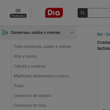
Arroz, pastas y legumbres
Productos
Aceites, salsas y especias
Conservas, caldos y cremas
Dia
>
Co
Cremas
Todo conservas, caldos y cremas
lactos
Atún y bonito
Caballa y sardinas
Mejillones, berberechos y pescado
Patés
Conservas de verdura
Conservas de fruta