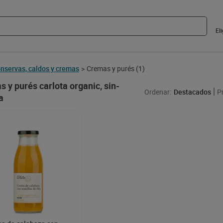
El
nservas, caldos y cremas
Cremas y purés
(1)
>
 y purés carlota organic, sin-
Ordenar:
Destacados
P
a