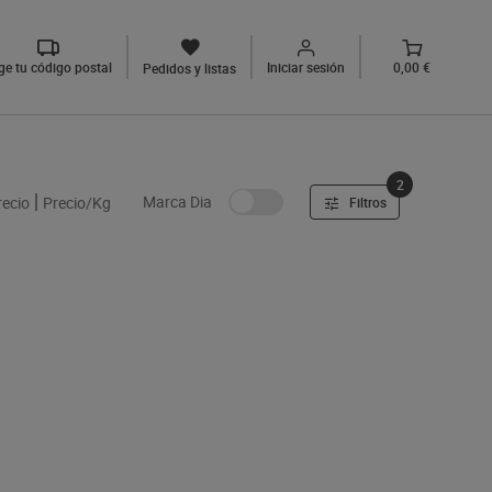
ige tu código postal
Iniciar sesión
0,00 €
Pedidos y listas
2
Marca Dia
recio
Precio/Kg
Filtros