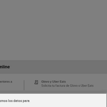
nline
eriores a
Glovo y Uber Eats
Solicita tu factura de Glovo o Uber Eats
amos los datos para
Tarjeta MaX Dia