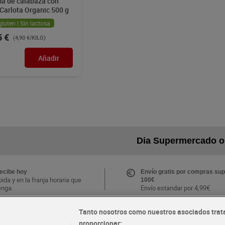
a de calabaza con
 Carlota Organic 500 g
gluten | Sin lactosa
5 €
(4,90 €/KILO)
Añadir
Dia Supermercado o
recibe hoy
Envío gratis por compras sup
ida y en la franja horaria que
100€
enga.
Envío estandar por 4,99€
Tanto nosotros como nuestros asociados trat
CLUB Dia
proporcionar:
Folletos y Tiendas