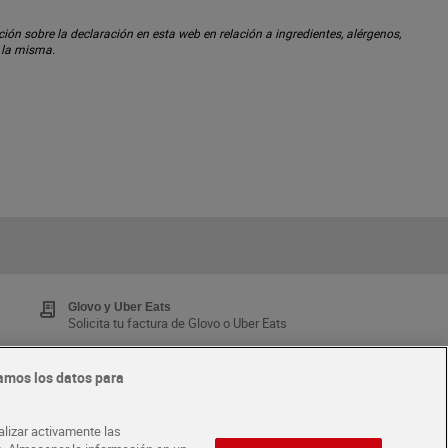
ón sobre la declaración en esta web en relación a ingredientes, alérgenos,
n la misma.
Glovo y Uber Eats
Solicita tu factura de Glovo o Uber Eats
amos los datos para
Tarjeta MaX Dia
Te devuelve hasta 8€/mes de tus compras.
alizar activamente las
¡Solicita tu tarjeta de crédito aquí!