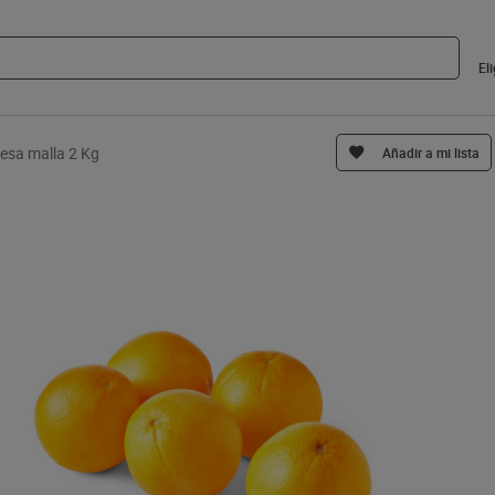
El
esa malla 2 Kg
Añadir a mi lista