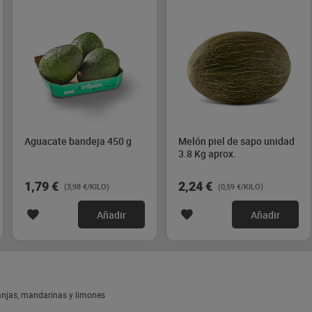
Aguacate bandeja 450 g
Melón piel de sapo unidad
3.8 Kg aprox.
1,79 €
2,24 €
(3,98 €/KILO)
(0,59 €/KILO)
Añadir
Añadir
anjas, mandarinas y limones