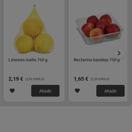
Limones malla 750 g
Nectarina bandeja 750 g
2,19 €
1,65 €
(2,92 €/KILO)
(2,20 €/KILO)
Añadir
Añadir