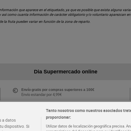
ormación que aparece en el etiquetado, ya que es posible que exista alguna variaci
 y así como cuanta información de carácter obligatorio y/o voluntario aparezcan e
 de la fruta pueden variar en función de la zona de reparto.
Dia Supermercado online
Envío gratis por compras superiores a 100€
Envío estandar por 4,99€
Tanto nosotros como nuestros asociados trat
proporcionar:
Folletos y Tiendas
 a datos
Descubre las mejores ofertas y busca tu tienda más
u dispositivo. Si
Utilizar datos de localización geográfica precisa. An
cercana