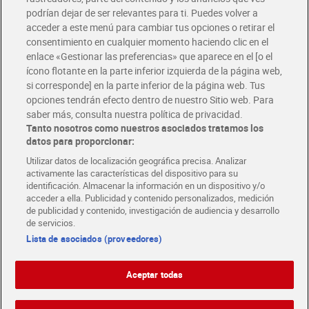
podrían dejar de ser relevantes para ti. Puedes volver a
Únete al CLUB Dia
acceder a este menú para cambiar tus opciones o retirar el
Disfruta las ventajas y ofertas exclusivas.
consentimiento en cualquier momento haciendo clic en el
Descárgate la APP Dia
enlace «Gestionar las preferencias» que aparece en el [o el
ícono flotante en la parte inferior izquierda de la página web,
Folletos y Tiendas
si corresponde] en la parte inferior de la página web. Tus
Descubre las mejores ofertas y busca tu tienda más cercana
opciones tendrán efecto dentro de nuestro Sitio web. Para
saber más, consulta nuestra política de privacidad.
Tanto nosotros como nuestros asociados tratamos los
Tarjeta MaX Dia
Te devuelve hasta 8€/mes de tus compras.
datos para proporcionar:
¡Solicita tu tarjeta de crédito aquí!
Utilizar datos de localización geográfica precisa. Analizar
activamente las características del dispositivo para su
RECETAS
COMER MEJOR CADA DIA
EMPLEO
identificación. Almacenar la información en un dispositivo y/o
acceder a ella. Publicidad y contenido personalizados, medición
COLABORA CON DIA
ABRE TU TIENDA
DIA CORPORATE
de publicidad y contenido, investigación de audiencia y desarrollo
de servicios.
Lista de asociados (proveedores)
Aceptar todas
Atención al cliente
Español
Español
Català