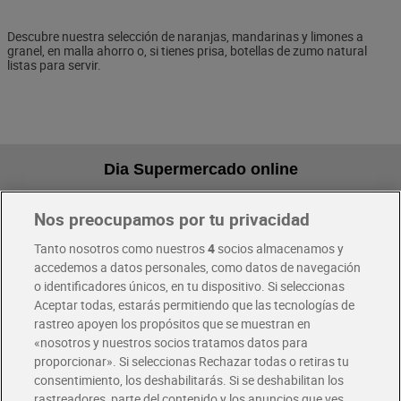
Descubre nuestra selección de naranjas, mandarinas y limones a
granel, en malla ahorro o, si tienes prisa, botellas de zumo natural
listas para servir.
Dia Supermercado online
Nos preocupamos por tu privacidad
Pide hoy, recibe hoy
Entrega rápida y en la franja horaria que mejor te venga.
Tanto nosotros como nuestros
4
socios almacenamos y
accedemos a datos personales, como datos de navegación
o identificadores únicos, en tu dispositivo. Si seleccionas
Envío gratis por compras superiores a 100€
Aceptar todas, estarás permitiendo que las tecnologías de
Envío estandar por 4,99€
rastreo apoyen los propósitos que se muestran en
«nosotros y nuestros socios tratamos datos para
Glovo y Uber Eats
proporcionar». Si seleccionas Rechazar todas o retiras tu
Solicita tu factura de Glovo o Uber Eats
consentimiento, los deshabilitarás. Si se deshabilitan los
rastreadores, parte del contenido y los anuncios que ves