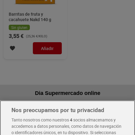
Barritas de fruta y
cacahuete Nakd 140 g
Sin gluten
3,55 €
(25,36 €/KILO)
Añadir
Dia Supermercado online
Nos preocupamos por tu privacidad
Pide hoy, recibe hoy
Entrega rápida y en la franja horaria que mejor te venga.
Tanto nosotros como nuestros
4
socios almacenamos y
accedemos a datos personales, como datos de navegación
o identificadores únicos, en tu dispositivo. Si seleccionas
Envío gratis por compras superiores a 100€