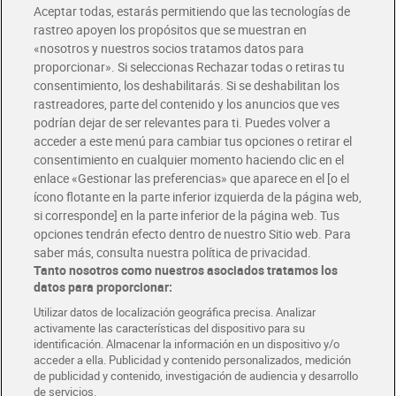
Aceptar todas, estarás permitiendo que las tecnologías de
Envío estandar por 4,99€
rastreo apoyen los propósitos que se muestran en
«nosotros y nuestros socios tratamos datos para
Glovo y Uber Eats
proporcionar». Si seleccionas Rechazar todas o retiras tu
Solicita tu factura de Glovo o Uber Eats
consentimiento, los deshabilitarás. Si se deshabilitan los
rastreadores, parte del contenido y los anuncios que ves
podrían dejar de ser relevantes para ti. Puedes volver a
Únete al CLUB Dia
acceder a este menú para cambiar tus opciones o retirar el
Disfruta las ventajas y ofertas exclusivas.
consentimiento en cualquier momento haciendo clic en el
Descárgate la APP Dia
enlace «Gestionar las preferencias» que aparece en el [o el
ícono flotante en la parte inferior izquierda de la página web,
Folletos y Tiendas
si corresponde] en la parte inferior de la página web. Tus
Descubre las mejores ofertas y busca tu tienda más cercana
opciones tendrán efecto dentro de nuestro Sitio web. Para
saber más, consulta nuestra política de privacidad.
Tanto nosotros como nuestros asociados tratamos los
Tarjeta MaX Dia
Te devuelve hasta 8€/mes de tus compras.
datos para proporcionar:
¡Solicita tu tarjeta de crédito aquí!
Utilizar datos de localización geográfica precisa. Analizar
activamente las características del dispositivo para su
RECETAS
COMER MEJOR CADA DIA
EMPLEO
identificación. Almacenar la información en un dispositivo y/o
acceder a ella. Publicidad y contenido personalizados, medición
COLABORA CON DIA
ABRE TU TIENDA
DIA CORPORATE
de publicidad y contenido, investigación de audiencia y desarrollo
de servicios.