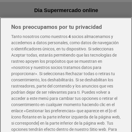
Dia Supermercado online
Nos preocupamos por tu privacidad
Pide hoy, recibe hoy
Entrega rápida y en la franja horaria que mejor te venga.
Tanto nosotros como nuestros
4
socios almacenamos y
accedemos a datos personales, como datos de navegación
o identificadores únicos, en tu dispositivo. Si seleccionas
Envío gratis por compras superiores a 100€
Aceptar todas, estarás permitiendo que las tecnologías de
Envío estandar por 4,99€
rastreo apoyen los propósitos que se muestran en
«nosotros y nuestros socios tratamos datos para
Glovo y Uber Eats
proporcionar». Si seleccionas Rechazar todas o retiras tu
Solicita tu factura de Glovo o Uber Eats
consentimiento, los deshabilitarás. Si se deshabilitan los
rastreadores, parte del contenido y los anuncios que ves
podrían dejar de ser relevantes para ti. Puedes volver a
Únete al CLUB Dia
acceder a este menú para cambiar tus opciones o retirar el
Disfruta las ventajas y ofertas exclusivas.
consentimiento en cualquier momento haciendo clic en el
Descárgate la APP Dia
enlace «Gestionar las preferencias» que aparece en el [o el
ícono flotante en la parte inferior izquierda de la página web,
Folletos y Tiendas
si corresponde] en la parte inferior de la página web. Tus
Descubre las mejores ofertas y busca tu tienda más cercana
opciones tendrán efecto dentro de nuestro Sitio web. Para