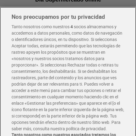
Nos preocupamos por tu privacidad
Pide hoy, recibe hoy
Entrega rápida y en la franja horaria que mejor te venga.
Tanto nosotros como nuestros
4
socios almacenamos y
accedemos a datos personales, como datos de navegación
o identificadores únicos, en tu dispositivo. Si seleccionas
Envío gratis por compras superiores a 100€
Aceptar todas, estarás permitiendo que las tecnologías de
Envío estandar por 4,99€
rastreo apoyen los propósitos que se muestran en
«nosotros y nuestros socios tratamos datos para
Glovo y Uber Eats
proporcionar». Si seleccionas Rechazar todas o retiras tu
Solicita tu factura de Glovo o Uber Eats
consentimiento, los deshabilitarás. Si se deshabilitan los
rastreadores, parte del contenido y los anuncios que ves
podrían dejar de ser relevantes para ti. Puedes volver a
Únete al CLUB Dia
acceder a este menú para cambiar tus opciones o retirar el
Disfruta las ventajas y ofertas exclusivas.
consentimiento en cualquier momento haciendo clic en el
Descárgate la APP Dia
enlace «Gestionar las preferencias» que aparece en el [o el
ícono flotante en la parte inferior izquierda de la página web,
Folletos y Tiendas
si corresponde] en la parte inferior de la página web. Tus
Descubre las mejores ofertas y busca tu tienda más cercana
opciones tendrán efecto dentro de nuestro Sitio web. Para
saber más, consulta nuestra política de privacidad.
Tanto nosotros como nuestros asociados tratamos los
Tarjeta MaX Dia