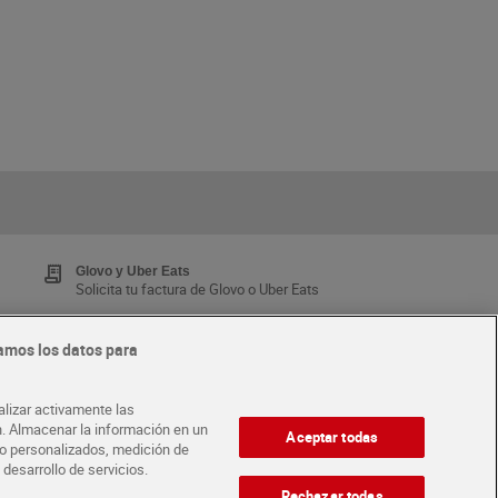
Glovo y Uber Eats
Solicita tu factura de Glovo o Uber Eats
amos los datos para
Tarjeta MaX Dia
Te devuelve hasta 8€/mes de tus compras.
alizar activamente las
¡Solicita tu tarjeta de crédito aquí!
ón. Almacenar la información en un
Aceptar todas
ido personalizados, medición de
 desarrollo de servicios.
·
ABRE TU TIENDA
DIA CORPORATE
Rechazar todas