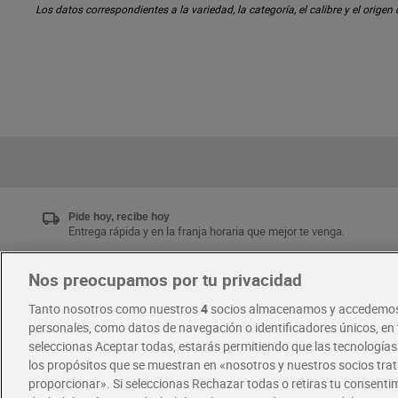
Los datos correspondientes a la variedad, la categoría, el calibre y el origen
Pide hoy, recibe hoy
Entrega rápida y en la franja horaria que mejor te venga.
Nos preocupamos por tu privacidad
Únete al CLUB Dia
Tanto nosotros como nuestros
4
socios almacenamos y accedemos
Disfruta las ventajas y ofertas exclusivas.
personales, como datos de navegación o identificadores únicos, en t
Descárgate la APP Dia
seleccionas Aceptar todas, estarás permitiendo que las tecnología
los propósitos que se muestran en «nosotros y nuestros socios tr
proporcionar». Si seleccionas Rechazar todas o retiras tu consentim
·
·
RECETAS
COMER MEJOR CADA DIA