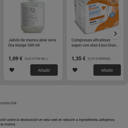
Jabón de manos aloe vera
Compresas ultrafinas
Dia Imaqe 500 ml
super con alas Esos Dias
14 unidades
1,09 €
1,35 €
(0,22 €/100 ML.)
(0,10 €/UNIDAD)
Añadir
Añadir
rcados DIA.
ón sobre la declaración en esta web en relación a ingredientes, alérgenos,
n la misma.