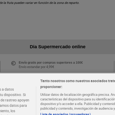
 de la fruta pueden variar en función de la zona de reparto.
Dia Supermercado online
Envío gratis por compras superiores a 100€
Envío estandar por 4,99€
Tanto nosotros como nuestros asociados trat
proporcionar:
Folletos y Tiendas
 a datos
Descubre las mejores ofertas y busca tu tienda más
u dispositivo. Si
Utilizar datos de localización geográfica precisa. An
cercana
características del dispositivo para su identificaci
s de rastreo apoyen
dispositivo y/o acceder a ella. Publicidad y conten
atamos datos para
publicidad y contenido, investigación de audiencia y
iento, los
·
·
EMPLEO
COLABORA CON DIA
Lista de asociados (proveedores)