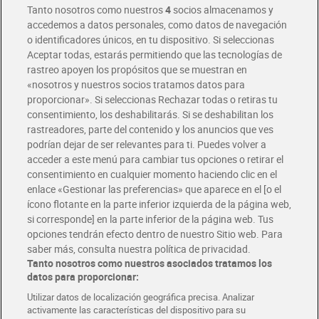
Tanto nosotros como nuestros
4
socios almacenamos y
accedemos a datos personales, como datos de navegación
o identificadores únicos, en tu dispositivo. Si seleccionas
Envío gratis por compras superiores a 100€
Aceptar todas, estarás permitiendo que las tecnologías de
Envío estandar por 4,99€
rastreo apoyen los propósitos que se muestran en
«nosotros y nuestros socios tratamos datos para
Glovo y Uber Eats
proporcionar». Si seleccionas Rechazar todas o retiras tu
Solicita tu factura de Glovo o Uber Eats
consentimiento, los deshabilitarás. Si se deshabilitan los
rastreadores, parte del contenido y los anuncios que ves
podrían dejar de ser relevantes para ti. Puedes volver a
Únete al CLUB Dia
acceder a este menú para cambiar tus opciones o retirar el
Disfruta las ventajas y ofertas exclusivas.
consentimiento en cualquier momento haciendo clic en el
Descárgate la APP Dia
enlace «Gestionar las preferencias» que aparece en el [o el
ícono flotante en la parte inferior izquierda de la página web,
Folletos y Tiendas
si corresponde] en la parte inferior de la página web. Tus
Descubre las mejores ofertas y busca tu tienda más cercana
opciones tendrán efecto dentro de nuestro Sitio web. Para
saber más, consulta nuestra política de privacidad.
Tanto nosotros como nuestros asociados tratamos los
Tarjeta MaX Dia
Te devuelve hasta 8€/mes de tus compras.
datos para proporcionar:
¡Solicita tu tarjeta de crédito aquí!
Utilizar datos de localización geográfica precisa. Analizar
activamente las características del dispositivo para su
RECETAS
COMER MEJOR CADA DIA
EMPLEO