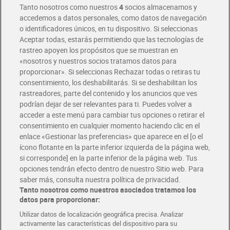
Tanto nosotros como nuestros
4
socios almacenamos y
accedemos a datos personales, como datos de navegación
o identificadores únicos, en tu dispositivo. Si seleccionas
Envío gratis por compras superiores a 100€
Aceptar todas, estarás permitiendo que las tecnologías de
Envío estandar por 4,99€
rastreo apoyen los propósitos que se muestran en
«nosotros y nuestros socios tratamos datos para
Glovo y Uber Eats
proporcionar». Si seleccionas Rechazar todas o retiras tu
Solicita tu factura de Glovo o Uber Eats
consentimiento, los deshabilitarás. Si se deshabilitan los
rastreadores, parte del contenido y los anuncios que ves
podrían dejar de ser relevantes para ti. Puedes volver a
Únete al CLUB Dia
acceder a este menú para cambiar tus opciones o retirar el
Disfruta las ventajas y ofertas exclusivas.
consentimiento en cualquier momento haciendo clic en el
Descárgate la APP Dia
enlace «Gestionar las preferencias» que aparece en el [o el
ícono flotante en la parte inferior izquierda de la página web,
Folletos y Tiendas
si corresponde] en la parte inferior de la página web. Tus
Descubre las mejores ofertas y busca tu tienda más cercana
opciones tendrán efecto dentro de nuestro Sitio web. Para
saber más, consulta nuestra política de privacidad.
Tanto nosotros como nuestros asociados tratamos los
Tarjeta MaX Dia
Te devuelve hasta 8€/mes de tus compras.
datos para proporcionar:
¡Solicita tu tarjeta de crédito aquí!
Utilizar datos de localización geográfica precisa. Analizar
activamente las características del dispositivo para su
RECETAS
COMER MEJOR CADA DIA
EMPLEO