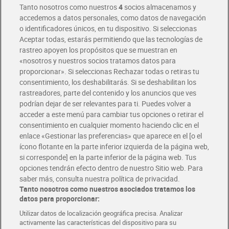
Tanto nosotros como nuestros
4
socios almacenamos y
accedemos a datos personales, como datos de navegación
o identificadores únicos, en tu dispositivo. Si seleccionas
Envío gratis por compras superiores a 100€
Aceptar todas, estarás permitiendo que las tecnologías de
Envío estandar por 4,99€
rastreo apoyen los propósitos que se muestran en
«nosotros y nuestros socios tratamos datos para
Glovo y Uber Eats
proporcionar». Si seleccionas Rechazar todas o retiras tu
Solicita tu factura de Glovo o Uber Eats
consentimiento, los deshabilitarás. Si se deshabilitan los
rastreadores, parte del contenido y los anuncios que ves
podrían dejar de ser relevantes para ti. Puedes volver a
Únete al CLUB Dia
acceder a este menú para cambiar tus opciones o retirar el
Disfruta las ventajas y ofertas exclusivas.
consentimiento en cualquier momento haciendo clic en el
Descárgate la APP Dia
enlace «Gestionar las preferencias» que aparece en el [o el
ícono flotante en la parte inferior izquierda de la página web,
Folletos y Tiendas
si corresponde] en la parte inferior de la página web. Tus
Descubre las mejores ofertas y busca tu tienda más cercana
opciones tendrán efecto dentro de nuestro Sitio web. Para
saber más, consulta nuestra política de privacidad.
Tanto nosotros como nuestros asociados tratamos los
Tarjeta MaX Dia
Te devuelve hasta 8€/mes de tus compras.
datos para proporcionar:
¡Solicita tu tarjeta de crédito aquí!
Utilizar datos de localización geográfica precisa. Analizar
activamente las características del dispositivo para su
RECETAS
COMER MEJOR CADA DIA
EMPLEO