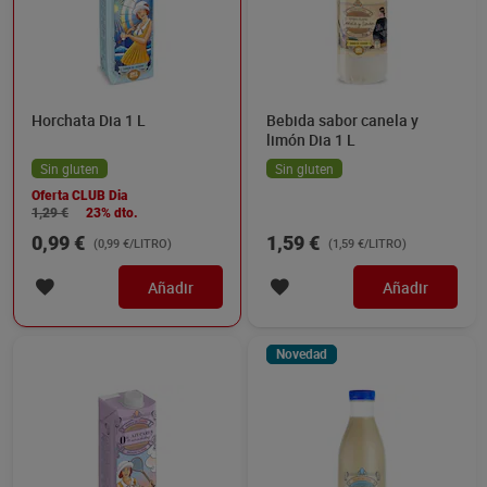
Horchata Dia 1 L
Bebida sabor canela y
limón Dia 1 L
Sin gluten
Sin gluten
Oferta CLUB Dia
1,29 €
23% dto.
0,99 €
1,59 €
(0,99 €/LITRO)
(1,59 €/LITRO)
Añadir
Añadir
Novedad