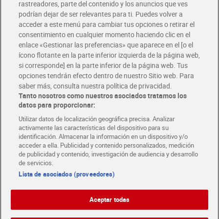
rastreadores, parte del contenido y los anuncios que ves
podrían dejar de ser relevantes para ti. Puedes volver a
Únete al CLUB Dia
acceder a este menú para cambiar tus opciones o retirar el
Disfruta las ventajas y ofertas exclusivas.
consentimiento en cualquier momento haciendo clic en el
Descárgate la APP Dia
enlace «Gestionar las preferencias» que aparece en el [o el
ícono flotante en la parte inferior izquierda de la página web,
Folletos y Tiendas
si corresponde] en la parte inferior de la página web. Tus
Descubre las mejores ofertas y busca tu tienda más cercana
opciones tendrán efecto dentro de nuestro Sitio web. Para
saber más, consulta nuestra política de privacidad.
Tanto nosotros como nuestros asociados tratamos los
Tarjeta MaX Dia
Te devuelve hasta 8€/mes de tus compras.
datos para proporcionar:
¡Solicita tu tarjeta de crédito aquí!
Utilizar datos de localización geográfica precisa. Analizar
activamente las características del dispositivo para su
RECETAS
COMER MEJOR CADA DIA
EMPLEO
identificación. Almacenar la información en un dispositivo y/o
acceder a ella. Publicidad y contenido personalizados, medición
COLABORA CON DIA
ABRE TU TIENDA
DIA CORPORATE
de publicidad y contenido, investigación de audiencia y desarrollo
de servicios.
Lista de asociados (proveedores)
Aceptar todas
Atención al cliente
Español
Español