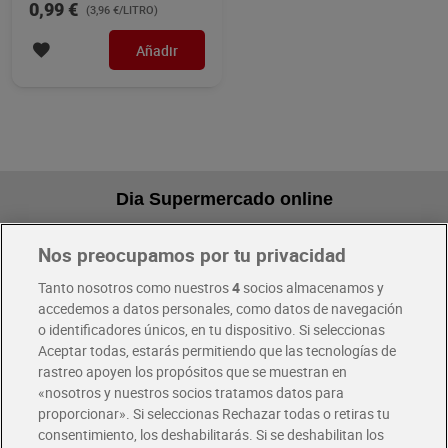
0,99 €
(3,96 €/LITRO)
Añadir
Dia Supermercado online
Nos preocupamos por tu privacidad
Pide hoy, recibe hoy
Entrega rápida y en la franja horaria que mejor te venga.
Tanto nosotros como nuestros
4
socios almacenamos y
accedemos a datos personales, como datos de navegación
o identificadores únicos, en tu dispositivo. Si seleccionas
Envío gratis por compras superiores a 100€
Aceptar todas, estarás permitiendo que las tecnologías de
Envío estandar por 4,99€
rastreo apoyen los propósitos que se muestran en
«nosotros y nuestros socios tratamos datos para
Glovo y Uber Eats
proporcionar». Si seleccionas Rechazar todas o retiras tu
Solicita tu factura de Glovo o Uber Eats
consentimiento, los deshabilitarás. Si se deshabilitan los