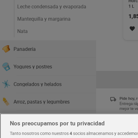
Horc
Leche condensada y evaporada
1 L
1,8
Mantequilla y margarina
Nata
Panadería
Yogures y postres
Congelados y helados
Pide hoy, 
Arroz, pastas y legumbres
Entrega ráp
mejor te v
Aceites, salsas y especias
Nos preocupamos por tu privacidad
Únete al 
Tanto nosotros como nuestros
4
socios almacenamos y accedemos
Disfruta la
Conservas, caldos y cremas