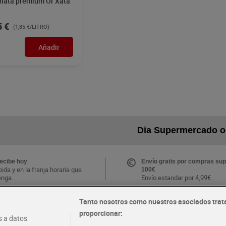
hata premium Or Xata
5 €
(1,85 €/LITRO)
Añadir
Dia Supermercado o
recibe hoy
Envío gratis por compras sup
ida y en la franja horaria que
100€
enga.
Envío estandar por 4,99€
Tanto nosotros como nuestros asociados trat
CLUB Dia
proporcionar:
Folletos y Tiendas
 a datos
s ventajas y ofertas
Descubre las mejores ofertas