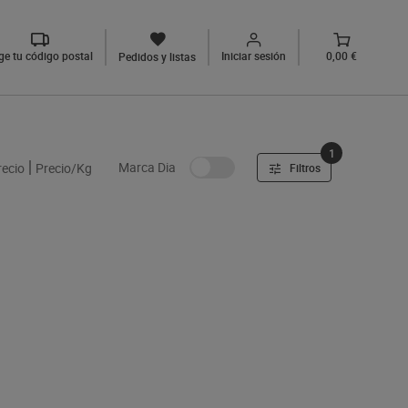
ige tu código postal
Iniciar sesión
0,00 €
Pedidos y listas
1
Marca Dia
recio
Precio/Kg
Filtros