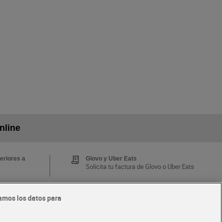
nline
eriores a
Glovo y Uber Eats
Solicita tu factura de Glovo o Uber Eats
amos los datos para
Tarjeta MaX Dia
Te devuelve hasta 8€/mes de tus
 y busca