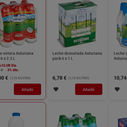
e entera Asturiana
Leche desnatada Asturiana
Leche 
6 x 2.2 L
pack 6 x 1 L
Asturia
a CLUB Dia
 €
3% dto.
30 €
6,78 €
10,74
(1,16 €/LITRO)
(1,13 €/LITRO)
Añadir
Añadir