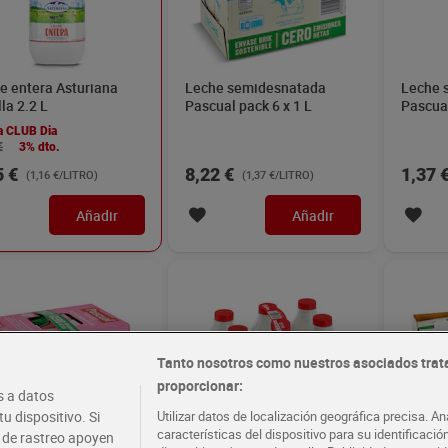
e entera Asturiana
Leche semidesnatada
Leche 
la 2.2 L
Pascual pack 6 x 1 L
Pascual
a CLUB Dia
€
3% dto.
5 €
8,22 €
1,37 
(1,16 €/LITRO)
(1,37 €/LITRO)
Añadir
Añadir
Tanto nosotros como nuestros asociados trat
proporcionar:
 a datos
u dispositivo. Si
Utilizar datos de localización geográfica precisa. An
características del dispositivo para su identificaci
s de rastreo apoyen