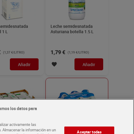
semidesnatada
Leche semidesnatada
 1 L
Asturiana botella 1.5 L
€
1,79 €
(1,37 €/LITRO)
(1,19 €/LITRO)
Añadir
Añadir
amos los datos para
alizar activamente las
ón. Almacenar la información en un
Aceptar todas