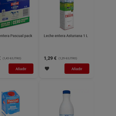
entera Pascual pack
Leche entera Asturiana 1 L
€
1,29 €
(1,43 €/LITRO)
(1,29 €/LITRO)
Añadir
Añadir