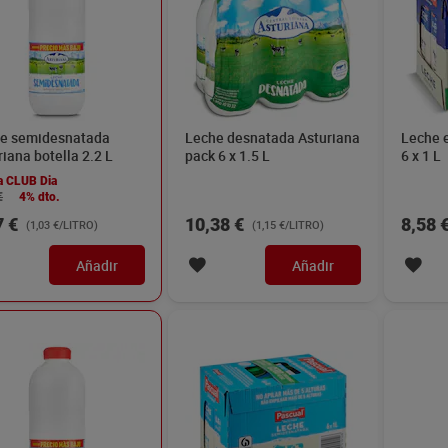
e semidesnatada
Leche desnatada Asturiana
Leche 
riana botella 2.2 L
pack 6 x 1.5 L
6 x 1 L
a CLUB Dia
€
4% dto.
7 €
10,38 €
8,58 
(1,03 €/LITRO)
(1,15 €/LITRO)
Añadir
Añadir