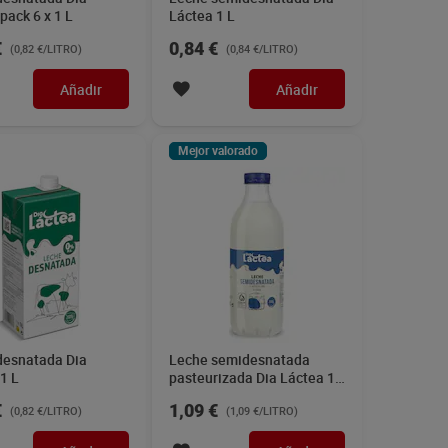
pack 6 x 1 L
Láctea 1 L
€
0,84 €
(0,82 €/LITRO)
(0,84 €/LITRO)
Añadir
Añadir
Mejor valorado
desnatada Dia
Leche semidesnatada
1 L
pasteurizada Dia Láctea 1
L
€
1,09 €
(0,82 €/LITRO)
(1,09 €/LITRO)