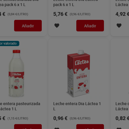
ea pack 6 x 1 L
pack 6 x 1 L
Láctea 
4 €
5,76 €
4,92 
(0,84 €/LITRO)
(0,96 €/LITRO)
Añadir
Añadir
or valorado
e entera pasteurizada
Leche entera Dia Láctea 1
Leche 
Láctea 1 L
L
Láctea 
5 €
0,96 €
0,82 
(1,15 €/LITRO)
(0,96 €/LITRO)