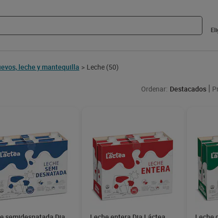
El
evos, leche y mantequilla
Leche
(50)
>
Ordenar:
Destacados
P
e semidesnatada Dia
Leche entera Dia Láctea
Leche 