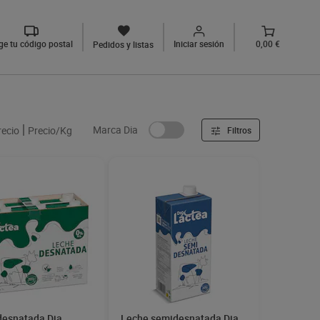
ige tu código postal
Iniciar sesión
0,00 €
Pedidos y listas
Marca Dia
recio
Precio/Kg
Filtros
desnatada Dia
Leche semidesnatada Dia