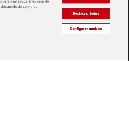
ido personalizados, medición de
 desarrollo de servicios.
ntera Lauki pack 6 x
Leche semidesnatada
Rechazar todas
Asturiana pack 6 x 2.2 L
Oferta CLUB Dia
14,28 €
4% dto.
Configurar cookies
€
13,62 €
(1,14 €/LITRO)
(1,03 €/LITRO)
Añadir
Añadir
entera Asturiana
Leche desnatada Pascual 1