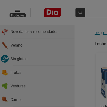
Productos
Novedades y recomendados
Dia
>
Hu
Leche
Verano
Sin gluten
Frutas
Verduras
Carnes
Lech