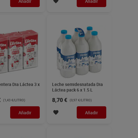
Añadir
Añadir
ntera Dia Láctea 3 x
Leche semidesnatada Dia
Láctea pack 6 x 1.5 L
€
8,70 €
(1,43 €/LITRO)
(0,97 €/LITRO)
Añadir
Añadir