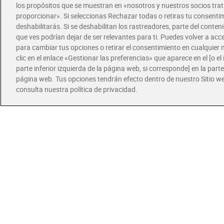
los propósitos que se muestran en «nosotros y nuestros socios tr
proporcionar». Si seleccionas Rechazar todas o retiras tu consentim
Lech
deshabilitarás. Si se deshabilitan los rastreadores, parte del conten
pack 
que ves podrían dejar de ser relevantes para ti. Puedes volver a ac
para cambiar tus opciones o retirar el consentimiento en cualquie
clic en el enlace «Gestionar las preferencias» que aparece en el [o el 
7,9
parte inferior izquierda de la página web, si corresponde] en la parte 
página web. Tus opciones tendrán efecto dentro de nuestro Sitio w
consulta nuestra política de privacidad.
Ofertas
Lech