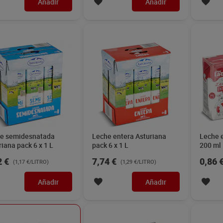
Añadir
Añadir
e semidesnatada
Leche entera Asturiana
Leche e
riana pack 6 x 1 L
pack 6 x 1 L
200 ml
2 €
7,74 €
0,86 
(1,17 €/LITRO)
(1,29 €/LITRO)
Añadir
Añadir