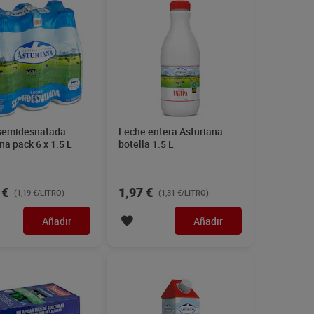
semidesnatada
Leche entera Asturiana
na pack 6 x 1.5 L
botella 1.5 L
 €
1,97 €
(1,19 €/LITRO)
(1,31 €/LITRO)
Añadir
Añadir