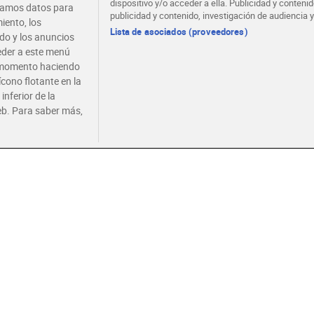
dispositivo y/o acceder a ella. Publicidad y conten
atamos datos para
publicidad y contenido, investigación de audiencia y
iento, los
e desnatada Pascual
Leche entera Dia Láctea
Leche e
Lista de asociados (proveedores)
ido y los anuncios
6 x 1 L
pack 6 x 1.5 L
1 L
ceder a este menú
r momento haciendo
ícono flotante en la
8 €
9,36 €
6,84 
(1,33 €/LITRO)
(1,04 €/LITRO)
inferior de la
eb. Para saber más,
Añadir
Añadir
e semidesnatada Dia
Leche semidesnatada
Leche 