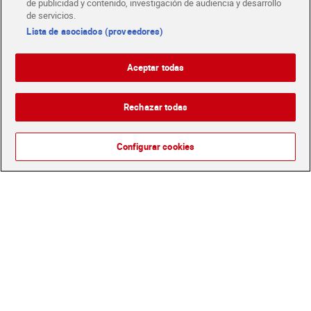
de publicidad y contenido, investigación de audiencia y desarrollo
de servicios.
Lista de asociados (proveedores)
Leche desnatada Pascual
Leche entera Dia Láctea
Aceptar todas
pack 6 x 1 L
pack 6 x 1.5 L
7,98 €
9,36 €
(1,33 €/LITRO)
(1,04 €/LITRO)
Rechazar todas
Añadir
Añadir
Configurar cookies
Leche entera Lauki pack 6 x
Leche semidesnatada