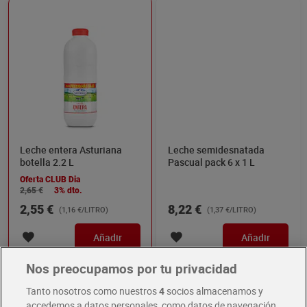
Leche entera Asturiana
Leche semidesnatada
botella 2.2 L
Pascual pack 6 x 1 L
Oferta CLUB Dia
2,65 €
3% dto.
2,55 €
8,22 €
(1,16 €/LITRO)
(1,37 €/LITRO)
Añadir
Añadir
Nos preocupamos por tu privacidad
Tanto nosotros como nuestros
4
socios almacenamos y
accedemos a datos personales, como datos de navegación