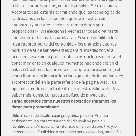
o identificadores únicos, en tu dispositivo. Si seleccionas
Aceptar todas, estarás permitiendo que las tecnologías de
rastreo apoyen los propósitos que se muestran en
«nosotros y nuestros socios tratamos datos para
proporcionar». Si seleccionas Rechazar todas o retiras tu
consentimiento, los deshabilitarás. Si se deshabilitan los
rastreadores, parte del contenido y los anuncios que ves
podrían dejar de ser relevantes para ti. Puedes volver a
Leche semidesnatada
Leche semidesnatada
Pascual 1 L
acceder a este menú para cambiar tus opciones o retirar el
Asturiana botella 1.5 L
consentimiento en cualquier momento haciendo clic en el
1,37 €
1,79 €
(1,37 €/LITRO)
(1,19 €/LITRO)
enlace «Gestionar las preferencias» que aparece en el [o el
ícono flotante en la parte inferior izquierda de la página web,
Añadir
Añadir
si corresponde] en la parte inferior de la página web. Tus
opciones tendrán efecto dentro de nuestro Sitio web. Para
saber más, consulta nuestra política de privacidad.
Tanto nosotros como nuestros asociados tratamos los
datos para proporcionar:
Utilizar datos de localización geográfica precisa. Analizar
activamente las características del dispositivo para su
identificación. Almacenar la información en un dispositivo y/o
acceder a ella. Publicidad y contenido personalizados, medición