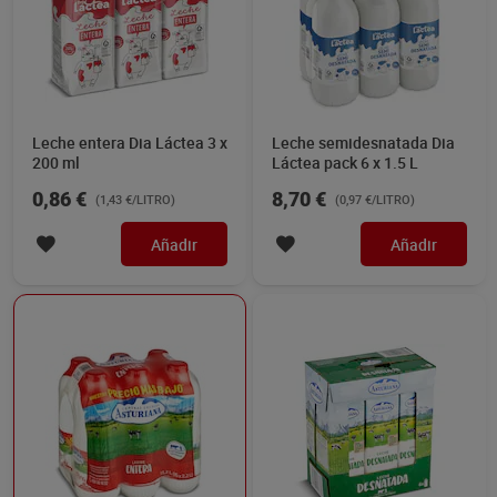
Leche entera Dia Láctea 3 x
Leche semidesnatada Dia
200 ml
Láctea pack 6 x 1.5 L
0,86 €
8,70 €
(1,43 €/LITRO)
(0,97 €/LITRO)
Añadir
Añadir