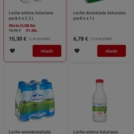
Leche entera Asturiana
Leche desnatada Asturiana
pack 6 x 2.2 L
pack 6 x 1 L
Oferta CLUB Dia
15,90 €
3% dto.
15,30 €
6,78 €
(1,16 €/LITRO)
(1,13 €/LITRO)
Añadir
Añadir
Leche semidesnatada
Leche entera Asturiana