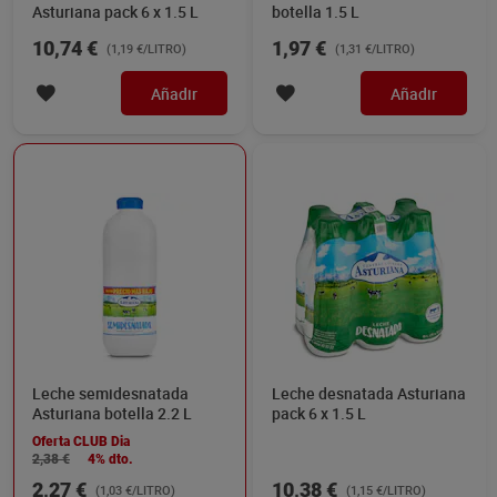
Asturiana pack 6 x 1.5 L
botella 1.5 L
10,74 €
1,97 €
(1,19 €/LITRO)
(1,31 €/LITRO)
Añadir
Añadir
Leche semidesnatada
Leche desnatada Asturiana
Asturiana botella 2.2 L
pack 6 x 1.5 L
Oferta CLUB Dia
2,38 €
4% dto.
2,27 €
10,38 €
(1,03 €/LITRO)
(1,15 €/LITRO)