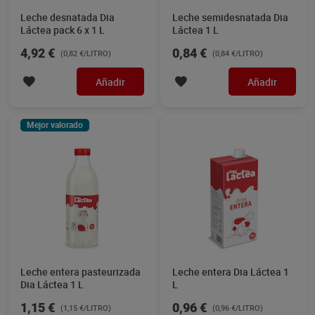
Leche desnatada Dia
Leche semidesnatada Dia
Láctea pack 6 x 1 L
Láctea 1 L
4,92 €
0,84 €
(0,82 €/LITRO)
(0,84 €/LITRO)
Añadir
Añadir
Mejor valorado
Leche entera pasteurizada
Leche entera Dia Láctea 1
Dia Láctea 1 L
L
1,15 €
0,96 €
(1,15 €/LITRO)
(0,96 €/LITRO)