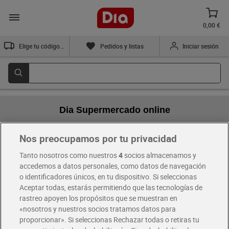
0,00 €
Elige tu código postal
Pedidos y listas
Iniciar sesión
Dia Supermercado online
Nos preocupamos por tu privacidad
Pide hoy, recibe hoy
Entrega rápida y en la franja horaria que mejor te venga.
Tanto nosotros como nuestros
4
socios almacenamos y
accedemos a datos personales, como datos de navegación
o identificadores únicos, en tu dispositivo. Si seleccionas
Envío gratis por compras superiores a 100€
Aceptar todas, estarás permitiendo que las tecnologías de
Envío estandar por 4,99€
rastreo apoyen los propósitos que se muestran en
«nosotros y nuestros socios tratamos datos para
Glovo y Uber Eats
proporcionar». Si seleccionas Rechazar todas o retiras tu
Solicita tu factura de Glovo o Uber Eats