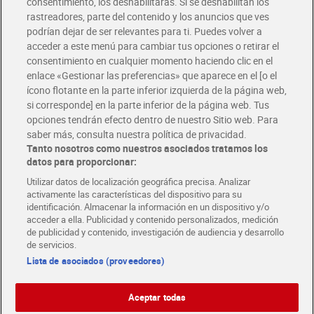
consentimiento, los deshabilitarás. Si se deshabilitan los
rastreadores, parte del contenido y los anuncios que ves
podrían dejar de ser relevantes para ti. Puedes volver a
Únete al CLUB Dia
acceder a este menú para cambiar tus opciones o retirar el
Disfruta las ventajas y ofertas exclusivas.
consentimiento en cualquier momento haciendo clic en el
Descárgate la APP Dia
enlace «Gestionar las preferencias» que aparece en el [o el
ícono flotante en la parte inferior izquierda de la página web,
Folletos y Tiendas
si corresponde] en la parte inferior de la página web. Tus
Descubre las mejores ofertas y busca tu tienda más cercana
opciones tendrán efecto dentro de nuestro Sitio web. Para
saber más, consulta nuestra política de privacidad.
Tanto nosotros como nuestros asociados tratamos los
Tarjeta MaX Dia
Te devuelve hasta 8€/mes de tus compras.
datos para proporcionar:
¡Solicita tu tarjeta de crédito aquí!
Utilizar datos de localización geográfica precisa. Analizar
activamente las características del dispositivo para su
RECETAS
COMER MEJOR CADA DIA
EMPLEO
identificación. Almacenar la información en un dispositivo y/o
acceder a ella. Publicidad y contenido personalizados, medición
COLABORA CON DIA
ABRE TU TIENDA
DIA CORPORATE
de publicidad y contenido, investigación de audiencia y desarrollo
de servicios.
Lista de asociados (proveedores)
Aceptar todas
Atención al cliente
Español
Español