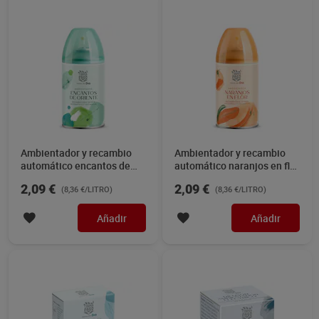
Ambientador y recambio
Ambientador y recambio
automático encantos de
automático naranjos en flor
oriente Dia Super Paco 250
Dia Super Paco 250 ml
2,09 €
2,09 €
(8,36 €/LITRO)
(8,36 €/LITRO)
ml
Añadir
Añadir