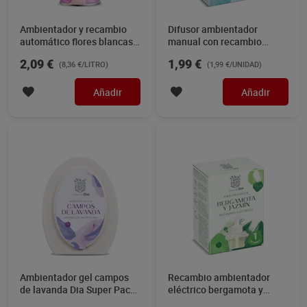
Ambientador y recambio
Difusor ambientador
automático flores blancas
manual con recambio
Dia Super Paco 250 ml
océano Dia Super Paco 1
2,09 €
1,99 €
(8,36 €/LITRO)
(1,99 €/UNIDAD)
unidad
Añadir
Añadir
Ambientador gel campos
Recambio ambientador
de lavanda Dia Super Paco
eléctrico bergamota y
150 g
jazmín Dia Super Paco 1