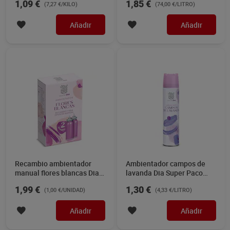
1,09 €
1,85 €
(7,27 €/KILO)
(74,00 €/LITRO)
unidad
Añadir
Añadir
Recambio ambientador
Ambientador campos de
manual flores blancas Dia
lavanda Dia Super Paco
Super Paco 2 unidades
300 ml
1,99 €
1,30 €
(1,00 €/UNIDAD)
(4,33 €/LITRO)
Añadir
Añadir