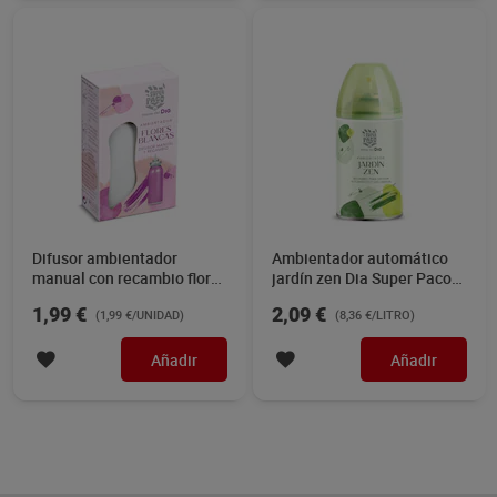
Difusor ambientador
Ambientador automático
manual con recambio flores
jardín zen Dia Super Paco
blancas Dia Super Paco 1
spray 250 ml
1,99 €
2,09 €
(1,99 €/UNIDAD)
(8,36 €/LITRO)
unidad
Añadir
Añadir