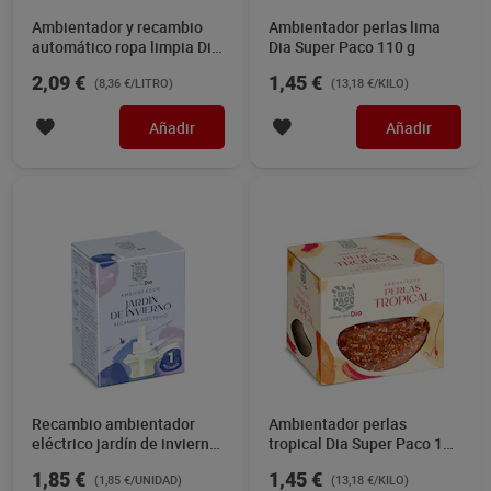
Ambientador y recambio
Ambientador perlas lima
automático ropa limpia Dia
Dia Super Paco 110 g
Super Paco 250 ml
2,09 €
1,45 €
(8,36 €/LITRO)
(13,18 €/KILO)
Añadir
Añadir
Recambio ambientador
Ambientador perlas
eléctrico jardín de invierno
tropical Dia Super Paco 110
Dia Super Paco 1 unidad
g
1,85 €
1,45 €
(1,85 €/UNIDAD)
(13,18 €/KILO)