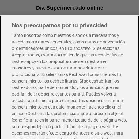
Dia Supermercado online
Nos preocupamos por tu privacidad
Pide hoy, recibe hoy
Entrega rápida y en la franja horaria que mejor te venga.
Tanto nosotros como nuestros
4
socios almacenamos y
accedemos a datos personales, como datos de navegación
o identificadores únicos, en tu dispositivo. Si seleccionas
Envío gratis por compras superiores a 100€
Aceptar todas, estarás permitiendo que las tecnologías de
Envío estandar por 4,99€
rastreo apoyen los propósitos que se muestran en
«nosotros y nuestros socios tratamos datos para
Glovo y Uber Eats
proporcionar». Si seleccionas Rechazar todas o retiras tu
Solicita tu factura de Glovo o Uber Eats
consentimiento, los deshabilitarás. Si se deshabilitan los
rastreadores, parte del contenido y los anuncios que ves
podrían dejar de ser relevantes para ti. Puedes volver a
Únete al CLUB Dia
acceder a este menú para cambiar tus opciones o retirar el
Disfruta las ventajas y ofertas exclusivas.
consentimiento en cualquier momento haciendo clic en el
Descárgate la APP Dia
enlace «Gestionar las preferencias» que aparece en el [o el
ícono flotante en la parte inferior izquierda de la página web,
Folletos y Tiendas
si corresponde] en la parte inferior de la página web. Tus
Descubre las mejores ofertas y busca tu tienda más cercana
opciones tendrán efecto dentro de nuestro Sitio web. Para