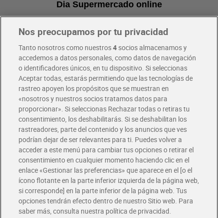
Dia Supermercado online
Nos preocupamos por tu privacidad
Pide hoy, recibe hoy
Entrega rápida y en la franja horaria que mejor te venga.
Tanto nosotros como nuestros
4
socios almacenamos y
accedemos a datos personales, como datos de navegación
o identificadores únicos, en tu dispositivo. Si seleccionas
Envío gratis por compras superiores a 100€
Aceptar todas, estarás permitiendo que las tecnologías de
Envío estandar por 4,99€
rastreo apoyen los propósitos que se muestran en
«nosotros y nuestros socios tratamos datos para
Glovo y Uber Eats
proporcionar». Si seleccionas Rechazar todas o retiras tu
Solicita tu factura de Glovo o Uber Eats
consentimiento, los deshabilitarás. Si se deshabilitan los
rastreadores, parte del contenido y los anuncios que ves
podrían dejar de ser relevantes para ti. Puedes volver a
Únete al CLUB Dia
acceder a este menú para cambiar tus opciones o retirar el
Disfruta las ventajas y ofertas exclusivas.
consentimiento en cualquier momento haciendo clic en el
Descárgate la APP Dia
enlace «Gestionar las preferencias» que aparece en el [o el
ícono flotante en la parte inferior izquierda de la página web,
Folletos y Tiendas
si corresponde] en la parte inferior de la página web. Tus
Descubre las mejores ofertas y busca tu tienda más cercana
opciones tendrán efecto dentro de nuestro Sitio web. Para
saber más, consulta nuestra política de privacidad.