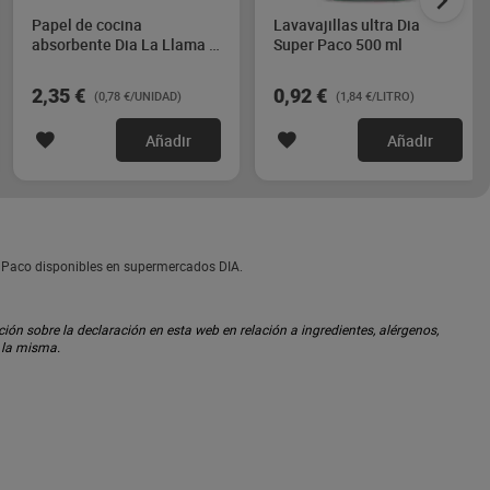
Papel de cocina
Lavavajillas ultra Dia
absorbente Dia La Llama 3
Super Paco 500 ml
unidades
2,35 €
0,92 €
(0,78 €/UNIDAD)
(1,84 €/LITRO)
Añadir
Añadir
r Paco disponibles en supermercados DIA.
ón sobre la declaración en esta web en relación a ingredientes, alérgenos,
n la misma.