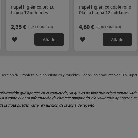
Papel higiénico Dia La
Papel higiénico doble rollo
Llama 12 unidades
Dia La Llama 12 unidades
2,35 €
4,60 €
(0,20 €/UNIDAD)
(0,38 €/UNIDAD)
Añadir
Añadir
 sección de Limpieza suelos, cristales y muebles. Todos los productos de Dia Supe
ormación que aparece en el etiquetado, ya que es posible que exista alguna variaci
 y así como cuanta información de carácter obligatorio y/o voluntario aparezcan e
 de la fruta pueden variar en función de la zona de reparto.