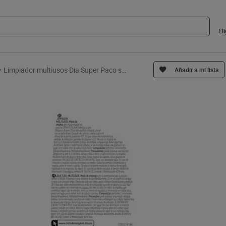
El
>
Limpiador multiusos Dia Super Paco spray 1 L
Añadir a mi lista