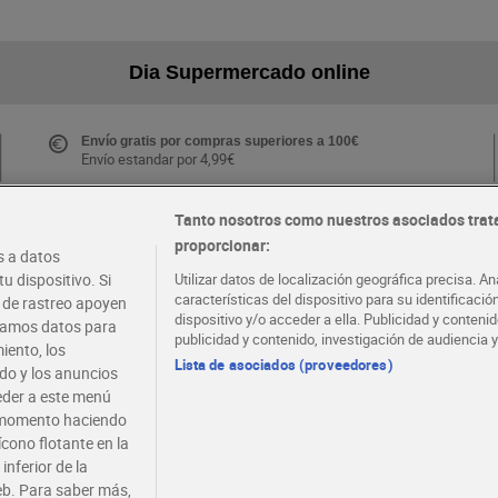
Dia Supermercado online
Envío gratis por compras superiores a 100€
Envío estandar por 4,99€
Tanto nosotros como nuestros asociados trat
proporcionar:
Folletos y Tiendas
 a datos
Descubre las mejores ofertas y busca tu tienda más
u dispositivo. Si
Utilizar datos de localización geográfica precisa. An
cercana
características del dispositivo para su identificaci
s de rastreo apoyen
dispositivo y/o acceder a ella. Publicidad y conten
atamos datos para
publicidad y contenido, investigación de audiencia y
iento, los
·
·
EMPLEO
COLABORA CON DIA
Lista de asociados (proveedores)
ido y los anuncios
ceder a este menú
r momento haciendo
ícono flotante en la
inferior de la
eb. Para saber más,