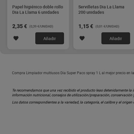
Papel higiénico doble rollo
Servilletas Dia La Llama
Dia La Llama 6 unidades
200 unidades
2,35 €
1,15 €
(0,39 €/UNIDAD)
(0,01 €/UNIDAD)
Añadir
Añadir
Compra Limpiador multiusos Dia Super Paco spray 1 L al mejor precio en la
Te recomendamos que una vez recibido el producto leas detenidamente la inf
información nutricional, consejos de utilización/preparación, conservación
Los datos correspondientes a la variedad, la categoría, el calibre y el origen