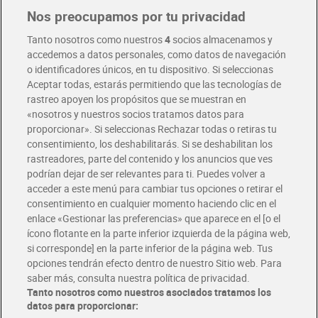
Nos preocupamos por tu privacidad
Pide hoy, recibe hoy
Entrega rápida y en la franja horaria que mejor te venga.
Tanto nosotros como nuestros
4
socios almacenamos y
accedemos a datos personales, como datos de navegación
o identificadores únicos, en tu dispositivo. Si seleccionas
Envío gratis por compras superiores a 100€
Aceptar todas, estarás permitiendo que las tecnologías de
Envío estandar por 4,99€
rastreo apoyen los propósitos que se muestran en
«nosotros y nuestros socios tratamos datos para
Glovo y Uber Eats
proporcionar». Si seleccionas Rechazar todas o retiras tu
Solicita tu factura de Glovo o Uber Eats
consentimiento, los deshabilitarás. Si se deshabilitan los
rastreadores, parte del contenido y los anuncios que ves
podrían dejar de ser relevantes para ti. Puedes volver a
Únete al CLUB Dia
acceder a este menú para cambiar tus opciones o retirar el
Disfruta las ventajas y ofertas exclusivas.
consentimiento en cualquier momento haciendo clic en el
Descárgate la APP Dia
enlace «Gestionar las preferencias» que aparece en el [o el
ícono flotante en la parte inferior izquierda de la página web,
Folletos y Tiendas
si corresponde] en la parte inferior de la página web. Tus
Descubre las mejores ofertas y busca tu tienda más cercana
opciones tendrán efecto dentro de nuestro Sitio web. Para
saber más, consulta nuestra política de privacidad.
Tanto nosotros como nuestros asociados tratamos los
Tarjeta MaX Dia
Te devuelve hasta 8€/mes de tus compras.
datos para proporcionar:
¡Solicita tu tarjeta de crédito aquí!