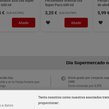
umador azul Dia Super
Perfumador oriental Dia
Perlas 
 600 ml
Super Paco 600 ml
de abri
5 €
3,25 €
5,99 
(5,42 €/LITRO)
(5,42 €/LITRO)
Añadir
Añadir
Dia Supermercado o
recibe hoy
Envío gratis por compras sup
ida y en la franja horaria que
100€
enga.
Envío estandar por 4,99€
Tanto nosotros como nuestros asociados trat
CLUB Dia
proporcionar:
Folletos y Tiendas
 a datos
s ventajas y ofertas
Descubre las mejores ofertas