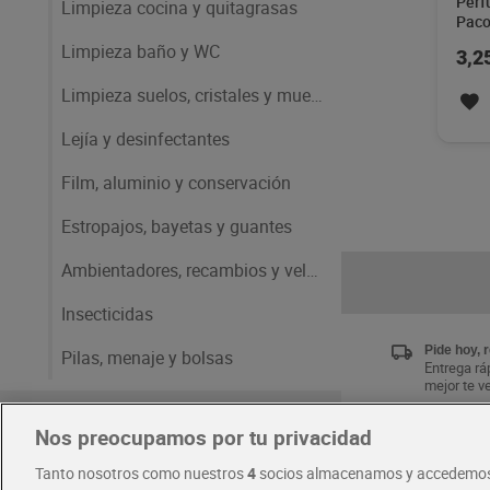
Perf
Limpieza cocina y quitagrasas
Paco
Limpieza baño y WC
3,2
Limpieza suelos, cristales y muebles
Lejía y desinfectantes
Film, aluminio y conservación
Estropajos, bayetas y guantes
Ambientadores, recambios y velas
Insecticidas
Pide hoy, 
Pilas, menaje y bolsas
Entrega ráp
mejor te v
Higiene y cuidado del cuerpo
Nos preocupamos por tu privacidad
Únete al 
Tanto nosotros como nuestros
4
socios almacenamos y accedemos
Disfruta la
Cabello y perfumería