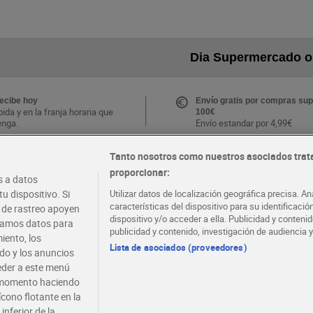
Dia Supermercado o
recibe hoy
Envío gratis por compras sup
ida y en la franja horaria que
100€
enga.
Envío estandar por 4,99€
Tanto nosotros como nuestros asociados trat
CLUB Dia
proporcionar:
Folletos y Tiendas
 a datos
s ventajas y ofertas
Descubre las mejores ofertas
.
tu tienda más cercana
u dispositivo. Si
Utilizar datos de localización geográfica precisa. An
e la APP Dia
características del dispositivo para su identificaci
s de rastreo apoyen
dispositivo y/o acceder a ella. Publicidad y conten
atamos datos para
publicidad y contenido, investigación de audiencia y
iento, los
·
·
·
COMER MEJOR CADA DIA
EMPLEO
COLABOR
Lista de asociados (proveedores)
ido y los anuncios
ceder a este menú
r momento haciendo
ícono flotante en la
inferior de la