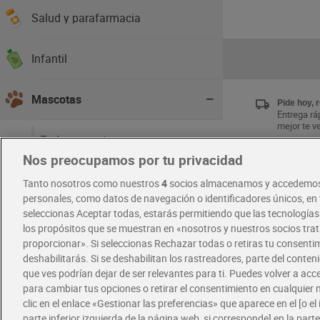
Salud y parafarmacia
Infantil
Mascotas
Pide hoy, 
Entrega ráp
mejor te v
Todo mascotas
Nos preocupamos por tu privacidad
Gato comida húmeda
Únete al 
Tanto nosotros como nuestros
4
socios almacenamos y accedemos
Disfruta la
exclusivas
Gato comida seca
personales, como datos de navegación o identificadores únicos, en t
Descárgat
seleccionas Aceptar todas, estarás permitiendo que las tecnología
Gato snacks y cuidado
los propósitos que se muestran en «nosotros y nuestros socios tr
proporcionar». Si seleccionas Rechazar todas o retiras tu consentim
RECETAS
Perro comida húmeda
deshabilitarás. Si se deshabilitan los rastreadores, parte del conten
que ves podrían dejar de ser relevantes para ti. Puedes volver a ac
Perro comida seca
para cambiar tus opciones o retirar el consentimiento en cualquie
clic en el enlace «Gestionar las preferencias» que aparece en el [o el 
Perro snacks y cuidado
parte inferior izquierda de la página web, si corresponde] en la parte 