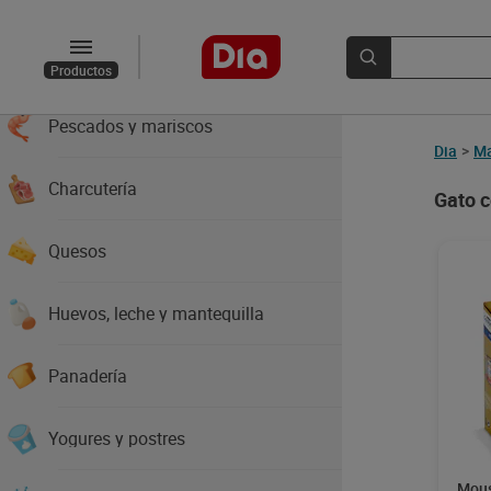
Verduras
Carnes
Productos
Pescados y mariscos
Dia
>
Ma
Charcutería
Gato 
Quesos
Huevos, leche y mantequilla
Panadería
Yogures y postres
Mous