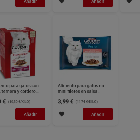
Añadir
Añadir
ento para gatos con
Alimento para gatos en
, ternera y cordero
mini filetes en salsa
met 300 g
Gourmet 4 x 85 g
9 €
3,99 €
(10,30 €/KILO)
(11,74 €/KILO)
Añadir
Añadir