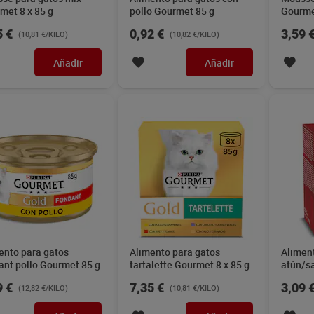
met 8 x 85 g
pollo Gourmet 85 g
Gourmet
5 €
0,92 €
3,59 
(10,81 €/KILO)
(10,82 €/KILO)
Añadir
Añadir
ento para gatos
Alimento para gatos
Alimen
ant pollo Gourmet 85 g
tartalette Gourmet 8 x 85 g
atún/s
Gourme
9 €
7,35 €
3,09 
(12,82 €/KILO)
(10,81 €/KILO)