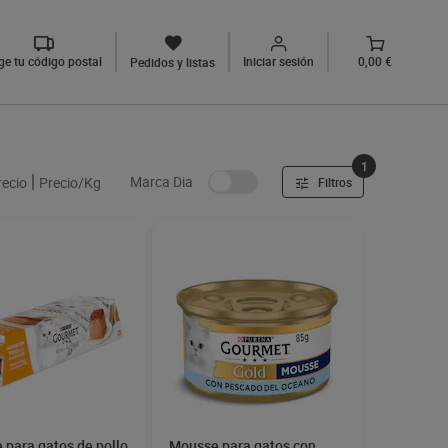
ige tu código postal
Iniciar sesión
0,00 €
Pedidos y listas
1
Marca Dia
recio
Precio/Kg
Filtros
 para gatos de pollo
Mousse para gatos con