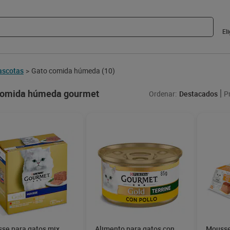
El
scotas
Gato comida húmeda
(10)
>
comida húmeda gourmet
Ordenar:
Destacados
P
se para gatos mix
Alimento para gatos con
Mousse