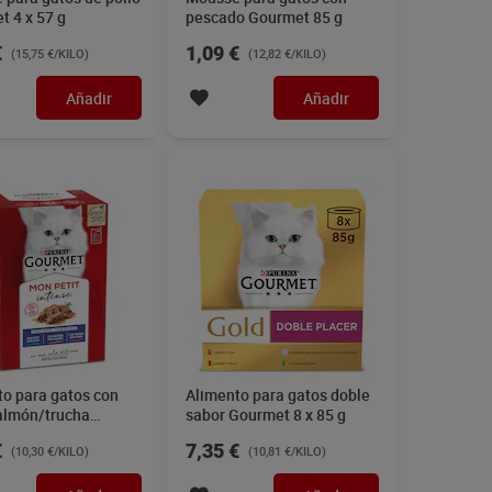
 4 x 57 g
pescado Gourmet 85 g
€
1,09 €
(15,75 €/KILO)
(12,82 €/KILO)
Añadir
Añadir
to para gatos con
Alimento para gatos doble
almón/trucha
sabor Gourmet 8 x 85 g
t 300 g
€
7,35 €
(10,30 €/KILO)
(10,81 €/KILO)