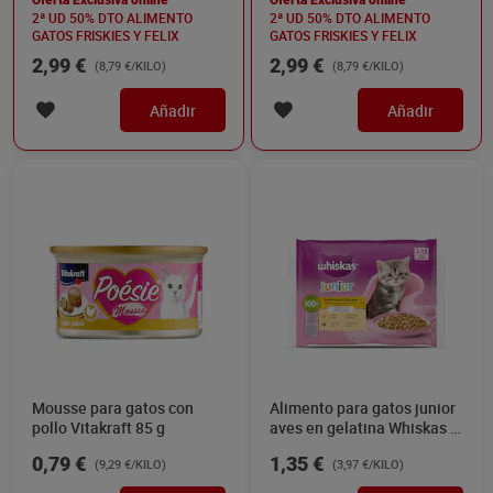
Oferta Exclusiva online
Oferta Exclusiva online
g
2ª UD 50% DTO ALIMENTO
2ª UD 50% DTO ALIMENTO
GATOS FRISKIES Y FELIX
GATOS FRISKIES Y FELIX
2,99 €
2,99 €
(8,79 €/KILO)
(8,79 €/KILO)
Añadir
Añadir
Mousse para gatos con
Alimento para gatos junior
pollo Vitakraft 85 g
aves en gelatina Whiskas 4
x 85 g
0,79 €
1,35 €
(9,29 €/KILO)
(3,97 €/KILO)