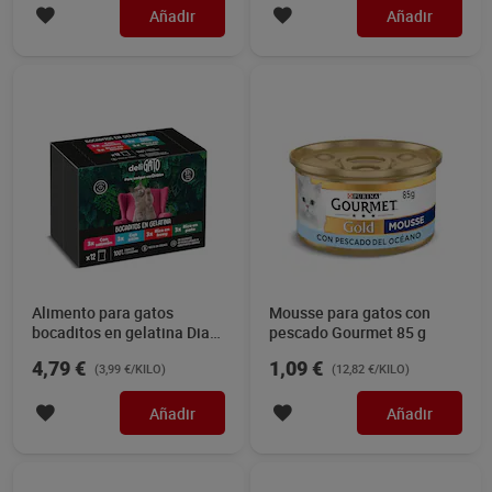
Añadir
Añadir
Alimento para gatos
Mousse para gatos con
bocaditos en gelatina Dia
pescado Gourmet 85 g
Deligato 12 x 100 g
4,79 €
1,09 €
(3,99 €/KILO)
(12,82 €/KILO)
Añadir
Añadir