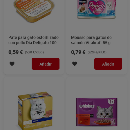
Paté para gato esterilizado
Mousse para gatos de
con pollo Dia Deligato 100
salmón Vitakraft 85 g
g
0,59 €
0,79 €
(5,90 €/KILO)
(9,29 €/KILO)
Añadir
Añadir