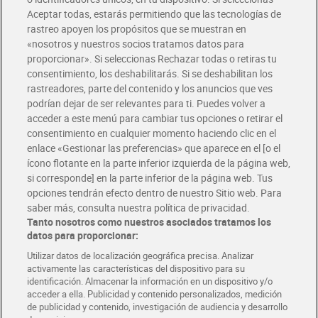
Aceptar todas, estarás permitiendo que las tecnologías de
rastreo apoyen los propósitos que se muestran en
«nosotros y nuestros socios tratamos datos para
proporcionar». Si seleccionas Rechazar todas o retiras tu
consentimiento, los deshabilitarás. Si se deshabilitan los
Alimento para gatos con
Alimento para gatos con
rastreadores, parte del contenido y los anuncios que ves
pollo Gourmet 85 g
pollo Vitakraft 85 g
podrían dejar de ser relevantes para ti. Puedes volver a
0,92 €
0,68 €
(10,82 €/KILO)
(8,00 €/KILO)
acceder a este menú para cambiar tus opciones o retirar el
consentimiento en cualquier momento haciendo clic en el
Añadir
Añadir
enlace «Gestionar las preferencias» que aparece en el [o el
ícono flotante en la parte inferior izquierda de la página web,
si corresponde] en la parte inferior de la página web. Tus
opciones tendrán efecto dentro de nuestro Sitio web. Para
saber más, consulta nuestra política de privacidad.
Tanto nosotros como nuestros asociados tratamos los
datos para proporcionar:
Utilizar datos de localización geográfica precisa. Analizar
activamente las características del dispositivo para su
identificación. Almacenar la información en un dispositivo y/o
acceder a ella. Publicidad y contenido personalizados, medición
de publicidad y contenido, investigación de audiencia y desarrollo