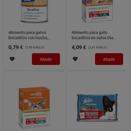
Alimento para gatos
Alimento para gato
bocaditos con trucha,
bocaditos en salsa Dia
salmón y verduras Dia
Deligato pack 12 x 100 g
0,79 €
4,09 €
(1,98 €/KILO)
(3,41 €/KILO)
Deligato 400 g
Añadir
Añadir