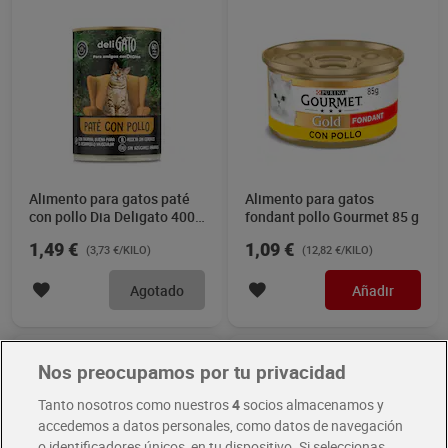
Alimento para gatos paté
Alimento para gatos
con pollo Dia Deligato 400
fondant pollo Gourmet 85 g
g
1,49 €
1,09 €
(3,73 €/KILO)
(12,82 €/KILO)
Agotado
Añadir
Nos preocupamos por tu privacidad
Tanto nosotros como nuestros
4
socios almacenamos y
accedemos a datos personales, como datos de navegación
o identificadores únicos, en tu dispositivo. Si seleccionas