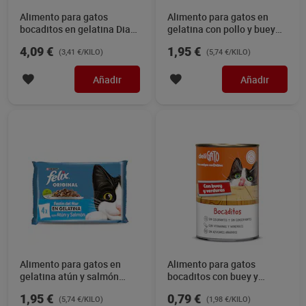
Alimento para gatos
Alimento para gatos en
bocaditos en gelatina Dia
gelatina con pollo y buey
Deligato pack 12 x 100 g
Felix 340 g
4,09 €
1,95 €
(3,41 €/KILO)
(5,74 €/KILO)
Añadir
Añadir
Alimento para gatos en
Alimento para gatos
gelatina atún y salmón
bocaditos con buey y
Felix 340 g
verduras Dia Deligato 400 g
1,95 €
0,79 €
(5,74 €/KILO)
(1,98 €/KILO)