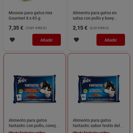
Mousse para gatos mix
Alimento para gatos en
Gourmet 8 x 85 g
salsa con pollo y buey
Whiskas 4 x 85 g
7,35 €
2,15 €
(10,81 €/KILO)
(6,32 €/KILO)
Añadir
Añadir
Alimento para gatos
Alimento para gatos
fantastic con pollo, conejo,
fantastic sabor festín del
cordero y buey Felix 4 x 85
mar 4 unidades Felix 340 g