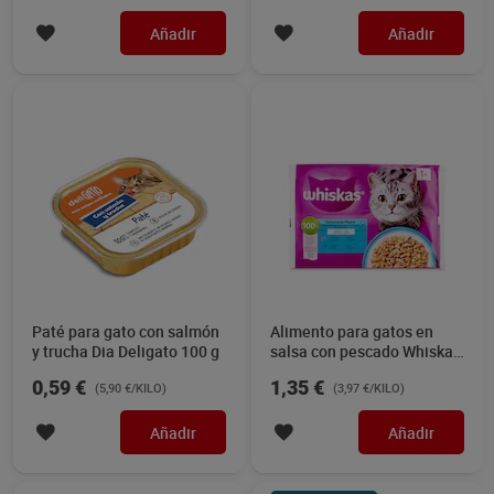
Añadir
Añadir
Paté para gato con salmón
Alimento para gatos en
y trucha Dia Deligato 100 g
salsa con pescado Whiskas
4 x 85 g
0,59 €
1,35 €
(5,90 €/KILO)
(3,97 €/KILO)
Añadir
Añadir