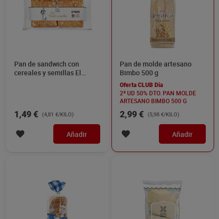
Pan de sandwich con
Pan de molde artesano
cereales y semillas El
Bimbo 500 g
Molino de Dia 310 g
Oferta CLUB Dia
2ª UD 50% DTO. PAN MOLDE
ARTESANO BIMBO 500 G
1,49 €
2,99 €
(4,81 €/KILO)
(5,98 €/KILO)
Añadir
Añadir