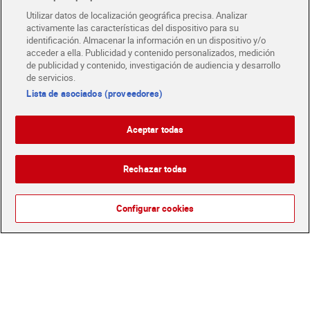
Utilizar datos de localización geográfica precisa. Analizar
Glovo y Uber Eats
activamente las características del dispositivo para su
Solicita tu factura de Glovo o Uber Eats
identificación. Almacenar la información en un dispositivo y/o
acceder a ella. Publicidad y contenido personalizados, medición
de publicidad y contenido, investigación de audiencia y desarrollo
de servicios.
Únete al CLUB Dia
Disfruta las ventajas y ofertas exclusivas.
Lista de asociados (proveedores)
Descárgate la APP Dia
Aceptar todas
Folletos y Tiendas
Descubre las mejores ofertas y busca tu tienda más cercana
Rechazar todas
Tarjeta MaX Dia
Te devuelve hasta 8€/mes de tus compras.
¡Solicita tu tarjeta de crédito aquí!
Configurar cookies
RECETAS
COMER MEJOR CADA DIA
EMPLEO
COLABORA CON DIA
ABRE TU TIENDA
DIA CORPORATE