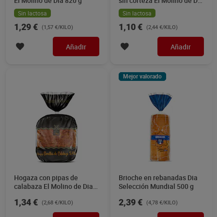
El Molino de Dia 820 g
sin corteza El Molino de Dia
450 g
Sin lactosa
Sin lactosa
1,29 €
1,10 €
(1,57 €/KILO)
(2,44 €/KILO)
Añadir
Añadir
Mejor valorado
Hogaza con pipas de
Brioche en rebanadas Dia
calabaza El Molino de Dia
Selección Mundial 500 g
500 g
1,34 €
2,39 €
(2,68 €/KILO)
(4,78 €/KILO)