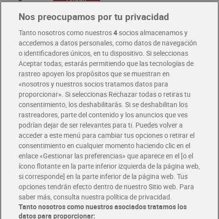
Nos preocupamos por tu privacidad
Tanto nosotros como nuestros
4
socios almacenamos y
accedemos a datos personales, como datos de navegación
Si prefieres pan de molde, tenemos una amplia variedad para ti: de
trigo, integral, con especias tostadas, sin corteza e incluso alto en
o identificadores únicos, en tu dispositivo. Si seleccionas
proteína. Entre nuestra selección, también encontrarás panecillos
Aceptar todas, estarás permitiendo que las tecnologías de
pequeños, molletes de Antequera, chapata de cristal, pan artesano y
rastreo apoyen los propósitos que se muestran en
alto en proteínas.
«nosotros y nuestros socios tratamos datos para
proporcionar». Si seleccionas Rechazar todas o retiras tu
consentimiento, los deshabilitarás. Si se deshabilitan los
rastreadores, parte del contenido y los anuncios que ves
podrían dejar de ser relevantes para ti. Puedes volver a
Dia Supermercado online
acceder a este menú para cambiar tus opciones o retirar el
consentimiento en cualquier momento haciendo clic en el
enlace «Gestionar las preferencias» que aparece en el [o el
Pide hoy, recibe hoy
ícono flotante en la parte inferior izquierda de la página web,
Entrega rápida y en la franja horaria que mejor te venga.
si corresponde] en la parte inferior de la página web. Tus
opciones tendrán efecto dentro de nuestro Sitio web. Para
saber más, consulta nuestra política de privacidad.
Envío gratis por compras superiores a 100€
Tanto nosotros como nuestros asociados tratamos los
Envío estandar por 4,99€
datos para proporcionar: