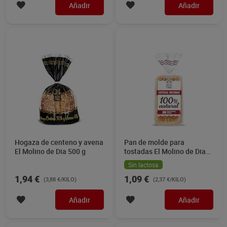
Añadir
Añadir
Hogaza de centeno y avena
Pan de molde para
El Molino de Dia 500 g
tostadas El Molino de Dia
460 g
Sin lactosa
1,94 €
1,09 €
(3,88 €/KILO)
(2,37 €/KILO)
Añadir
Añadir