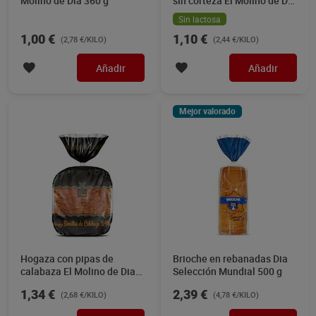
Molino de Dia 360 g
sin corteza El Molino de Dia
450 g
Sin lactosa
1,00 €
1,10 €
(2,78 €/KILO)
(2,44 €/KILO)
Añadir
Añadir
Mejor valorado
Hogaza con pipas de
Brioche en rebanadas Dia
calabaza El Molino de Dia
Selección Mundial 500 g
500 g
1,34 €
2,39 €
(2,68 €/KILO)
(4,78 €/KILO)