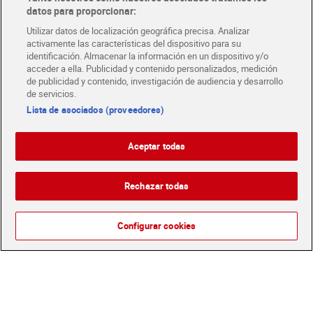
datos para proporcionar:
Glovo y Uber Eats
Utilizar datos de localización geográfica precisa. Analizar
Solicita tu factura de Glovo o Uber Eats
activamente las características del dispositivo para su
identificación. Almacenar la información en un dispositivo y/o
acceder a ella. Publicidad y contenido personalizados, medición
Únete al CLUB Dia
de publicidad y contenido, investigación de audiencia y desarrollo
Disfruta las ventajas y ofertas exclusivas.
de servicios.
Descárgate la APP Dia
Lista de asociados (proveedores)
Folletos y Tiendas
Descubre las mejores ofertas y busca tu tienda más cercana
Aceptar todas
Rechazar todas
Tarjeta MaX Dia
Te devuelve hasta 8€/mes de tus compras.
¡Solicita tu tarjeta de crédito aquí!
Configurar cookies
RECETAS
COMER MEJOR CADA DIA
EMPLEO
COLABORA CON DIA
ABRE TU TIENDA
DIA CORPORATE