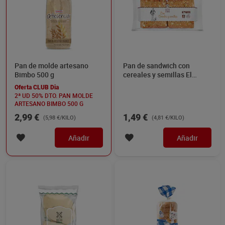
Pan de molde artesano
Pan de sandwich con
Bimbo 500 g
cereales y semillas El
Molino de Dia 310 g
Oferta CLUB Dia
2ª UD 50% DTO. PAN MOLDE
ARTESANO BIMBO 500 G
2,99 €
1,49 €
(5,98 €/KILO)
(4,81 €/KILO)
Añadir
Añadir