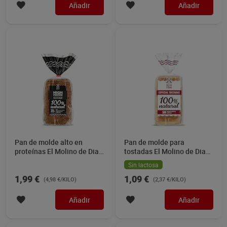
Añadir
Añadir
Pan de molde alto en
Pan de molde para
proteínas El Molino de Dia
tostadas El Molino de Dia
400 g
460 g
Sin lactosa
1,99 €
1,09 €
(4,98 €/KILO)
(2,37 €/KILO)
Añadir
Añadir