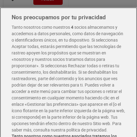
Nos preocupamos por tu privacidad
Tanto nosotros como nuestros
4
socios almacenamos y
Si prefieres pan de molde, tenemos una amplia variedad para ti: de
trigo, integral, con especias tostadas, sin corteza e incluso alto en
accedemos a datos personales, como datos de navegación
proteína. Entre nuestra selección, también encontrarás panecillos
o identificadores únicos, en tu dispositivo. Si seleccionas
pequeños, molletes de Antequera, chapata de cristal, pan artesano y
Aceptar todas, estarás permitiendo que las tecnologías de
alto en proteínas.
rastreo apoyen los propósitos que se muestran en
«nosotros y nuestros socios tratamos datos para
proporcionar». Si seleccionas Rechazar todas o retiras tu
consentimiento, los deshabilitarás. Si se deshabilitan los
rastreadores, parte del contenido y los anuncios que ves
Dia Supermercado online
podrían dejar de ser relevantes para ti. Puedes volver a
acceder a este menú para cambiar tus opciones o retirar el
consentimiento en cualquier momento haciendo clic en el
Pide hoy, recibe hoy
enlace «Gestionar las preferencias» que aparece en el [o el
Entrega rápida y en la franja horaria que mejor te venga.
ícono flotante en la parte inferior izquierda de la página web,
si corresponde] en la parte inferior de la página web. Tus
opciones tendrán efecto dentro de nuestro Sitio web. Para
Envío gratis por compras superiores a 100€
saber más, consulta nuestra política de privacidad.
Envío estandar por 4,99€
Tanto nosotros como nuestros asociados tratamos los