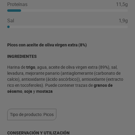
Proteínas
11,5g
Sal
1,9g
Picos con aceite de oliva virgen extra (8%)
INGREDIENTES
Harina de
trigo
, agua, aceite de oliva virgen extra (89%), sal,
levadura, mejorante panario (antiaglomerante (carbonato de
calcio), antioxidante (ácido ascórbico)), antioxidante (extracto
rico en tocoferoles). Puede contener trazas de
granos de
sésamo
,
soja
y
mostaza
Tipo de producto: Picos
CONSERVACIÓN Y UTILIZACIÓN