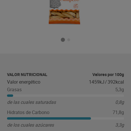
VALOR NUTRICIONAL
Valores por 100g
Valor energético
1459kJ
/
392kcal
Grasas
5,3g
de las cuales saturadas
0,8g
Hidratos de Carbono
71,8g
de los cuales azúcares
3,3g