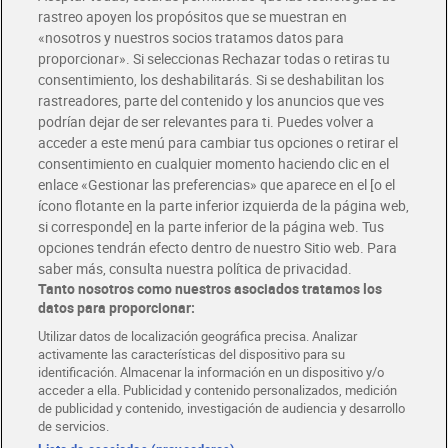
rastreo apoyen los propósitos que se muestran en
«nosotros y nuestros socios tratamos datos para
Glovo y Uber Eats
proporcionar». Si seleccionas Rechazar todas o retiras tu
Solicita tu factura de Glovo o Uber Eats
consentimiento, los deshabilitarás. Si se deshabilitan los
rastreadores, parte del contenido y los anuncios que ves
podrían dejar de ser relevantes para ti. Puedes volver a
Únete al CLUB Dia
acceder a este menú para cambiar tus opciones o retirar el
Disfruta las ventajas y ofertas exclusivas.
consentimiento en cualquier momento haciendo clic en el
Descárgate la APP Dia
enlace «Gestionar las preferencias» que aparece en el [o el
ícono flotante en la parte inferior izquierda de la página web,
Folletos y Tiendas
si corresponde] en la parte inferior de la página web. Tus
Descubre las mejores ofertas y busca tu tienda más cercana
opciones tendrán efecto dentro de nuestro Sitio web. Para
saber más, consulta nuestra política de privacidad.
Tanto nosotros como nuestros asociados tratamos los
Tarjeta MaX Dia
Te devuelve hasta 8€/mes de tus compras.
datos para proporcionar:
¡Solicita tu tarjeta de crédito aquí!
Utilizar datos de localización geográfica precisa. Analizar
activamente las características del dispositivo para su
RECETAS
COMER MEJOR CADA DIA
EMPLEO
identificación. Almacenar la información en un dispositivo y/o
acceder a ella. Publicidad y contenido personalizados, medición
COLABORA CON DIA
ABRE TU TIENDA
DIA CORPORATE
de publicidad y contenido, investigación de audiencia y desarrollo
de servicios.