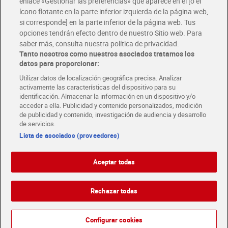
enlace «Gestionar las preferencias» que aparece en el [o el
ícono flotante en la parte inferior izquierda de la página web,
Folletos y Tiendas
si corresponde] en la parte inferior de la página web. Tus
Descubre las mejores ofertas y busca tu tienda más cercana
opciones tendrán efecto dentro de nuestro Sitio web. Para
saber más, consulta nuestra política de privacidad.
Tanto nosotros como nuestros asociados tratamos los
Tarjeta MaX Dia
Te devuelve hasta 8€/mes de tus compras.
datos para proporcionar:
¡Solicita tu tarjeta de crédito aquí!
Utilizar datos de localización geográfica precisa. Analizar
activamente las características del dispositivo para su
RECETAS
COMER MEJOR CADA DIA
EMPLEO
identificación. Almacenar la información en un dispositivo y/o
acceder a ella. Publicidad y contenido personalizados, medición
COLABORA CON DIA
ABRE TU TIENDA
DIA CORPORATE
de publicidad y contenido, investigación de audiencia y desarrollo
de servicios.
Lista de asociados (proveedores)
Aceptar todas
Atención al cliente
Español
Español
Català
Rechazar todas
English
Política de privacidad
Política de cookies
Português
Configurar cookies
Aviso legal
Condiciones de compra