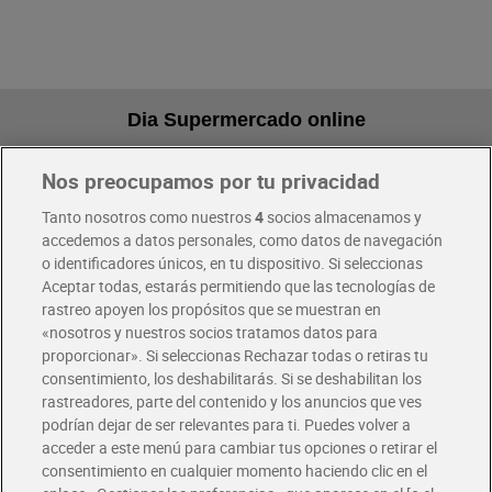
Dia Supermercado online
Nos preocupamos por tu privacidad
Pide hoy, recibe hoy
Entrega rápida y en la franja horaria que mejor te venga.
Tanto nosotros como nuestros
4
socios almacenamos y
accedemos a datos personales, como datos de navegación
o identificadores únicos, en tu dispositivo. Si seleccionas
Envío gratis por compras superiores a 100€
Aceptar todas, estarás permitiendo que las tecnologías de
Envío estandar por 4,99€
rastreo apoyen los propósitos que se muestran en
«nosotros y nuestros socios tratamos datos para
Glovo y Uber Eats
proporcionar». Si seleccionas Rechazar todas o retiras tu
Solicita tu factura de Glovo o Uber Eats
consentimiento, los deshabilitarás. Si se deshabilitan los
rastreadores, parte del contenido y los anuncios que ves
podrían dejar de ser relevantes para ti. Puedes volver a
Únete al CLUB Dia
acceder a este menú para cambiar tus opciones o retirar el
Disfruta las ventajas y ofertas exclusivas.
consentimiento en cualquier momento haciendo clic en el
Descárgate la APP Dia