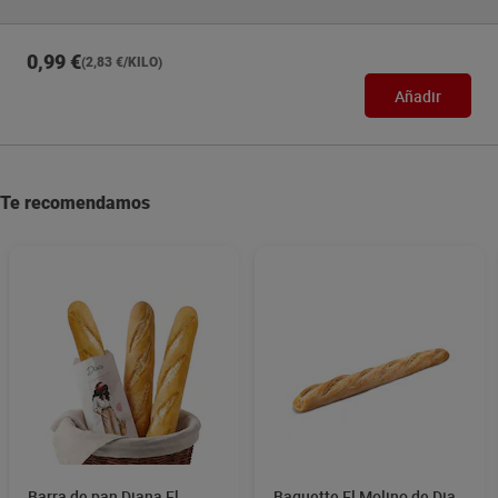
0,99 €
(2,83 €/KILO)
Añadir
Te recomendamos
Barra de pan Diana El
Baguette El Molino de Dia