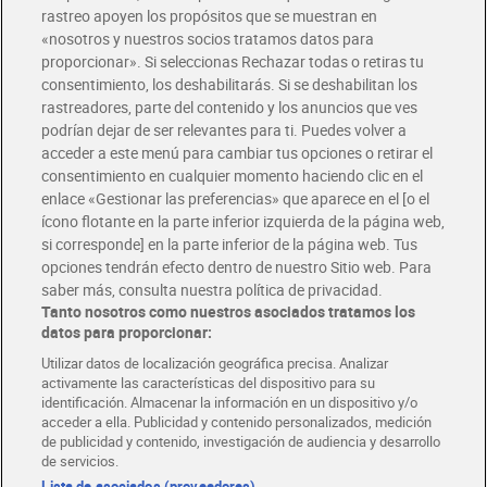
rastreo apoyen los propósitos que se muestran en
«nosotros y nuestros socios tratamos datos para
Glovo y Uber Eats
proporcionar». Si seleccionas Rechazar todas o retiras tu
Solicita tu factura de Glovo o Uber Eats
consentimiento, los deshabilitarás. Si se deshabilitan los
rastreadores, parte del contenido y los anuncios que ves
podrían dejar de ser relevantes para ti. Puedes volver a
Únete al CLUB Dia
acceder a este menú para cambiar tus opciones o retirar el
Disfruta las ventajas y ofertas exclusivas.
consentimiento en cualquier momento haciendo clic en el
Descárgate la APP Dia
enlace «Gestionar las preferencias» que aparece en el [o el
ícono flotante en la parte inferior izquierda de la página web,
Folletos y Tiendas
si corresponde] en la parte inferior de la página web. Tus
Descubre las mejores ofertas y busca tu tienda más cercana
opciones tendrán efecto dentro de nuestro Sitio web. Para
saber más, consulta nuestra política de privacidad.
Tanto nosotros como nuestros asociados tratamos los
Tarjeta MaX Dia
Te devuelve hasta 8€/mes de tus compras.
datos para proporcionar:
¡Solicita tu tarjeta de crédito aquí!
Utilizar datos de localización geográfica precisa. Analizar
activamente las características del dispositivo para su
RECETAS
COMER MEJOR CADA DIA
EMPLEO
identificación. Almacenar la información en un dispositivo y/o
acceder a ella. Publicidad y contenido personalizados, medición
COLABORA CON DIA
ABRE TU TIENDA
DIA CORPORATE
de publicidad y contenido, investigación de audiencia y desarrollo
de servicios.
Lista de asociados (proveedores)