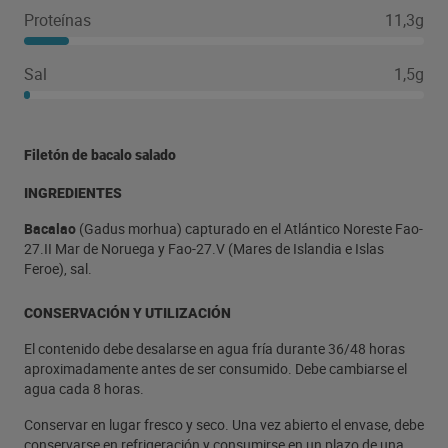
Proteínas
11,3g
Sal
1,5g
Filetón de bacalo salado
INGREDIENTES
Bacalao
(Gadus morhua) capturado en el Atlántico Noreste Fao-
27.II Mar de Noruega y Fao-27.V (Mares de Islandia e Islas
Feroe), sal.
CONSERVACIÓN Y UTILIZACIÓN
El contenido debe desalarse en agua fría durante 36/48 horas
aproximadamente antes de ser consumido. Debe cambiarse el
agua cada 8 horas.
Conservar en lugar fresco y seco. Una vez abierto el envase, debe
conservarse en refrigeración y consumirse en un plazo de una