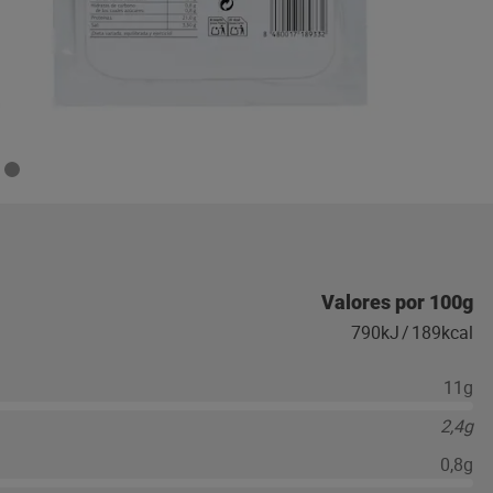
Valores por 100g
790kJ
/
189kcal
11g
2,4g
0,8g