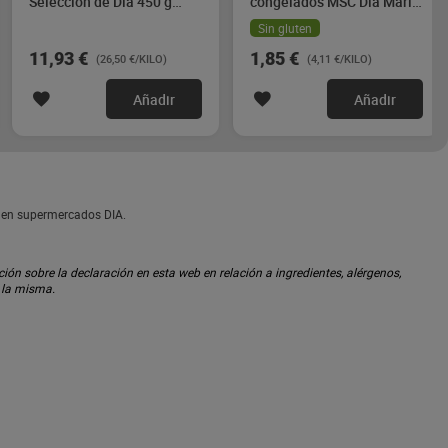
Selección de Dia 450 g
congelados MSC Dia Mari
aprox.
Marinera 450 g
Sin gluten
11,93 €
1,85 €
(26,50 €/KILO)
(4,11 €/KILO)
Añadir
Añadir
s en supermercados DIA.
ón sobre la declaración en esta web en relación a ingredientes, alérgenos,
n la misma.