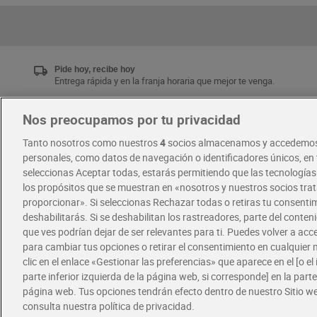
Pide hoy, recibe hoy
Entrega rápida y en la franja horaria que mejor te venga.
Nos preocupamos por tu privacidad
Únete al CLUB Dia
Tanto nosotros como nuestros
4
socios almacenamos y accedemos
Disfruta las ventajas y ofertas exclusivas.
personales, como datos de navegación o identificadores únicos, en t
Descárgate la APP Dia
seleccionas Aceptar todas, estarás permitiendo que las tecnología
los propósitos que se muestran en «nosotros y nuestros socios tr
proporcionar». Si seleccionas Rechazar todas o retiras tu consentim
·
·
RECETAS
COMER MEJOR CADA DIA
deshabilitarás. Si se deshabilitan los rastreadores, parte del conten
que ves podrían dejar de ser relevantes para ti. Puedes volver a ac
para cambiar tus opciones o retirar el consentimiento en cualquie
clic en el enlace «Gestionar las preferencias» que aparece en el [o el 
parte inferior izquierda de la página web, si corresponde] en la parte 
página web. Tus opciones tendrán efecto dentro de nuestro Sitio w
consulta nuestra política de privacidad.
Política de privacidad
Política de cookies
A