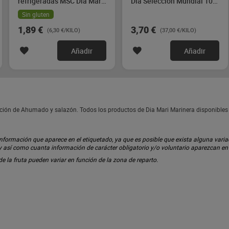
refrigeradas MSC Dia Mari
Dia Selección Mundial 100
Marinera 300 g
g
Sin gluten
1,89 €
3,70 €
(6,30 €/KILO)
(37,00 €/KILO)
Añadir
Añadir
ción de Ahumado y salazón. Todos los productos de Dia Mari Marinera disponible
ormación que aparece en el etiquetado, ya que es posible que exista alguna variaci
 y así como cuanta información de carácter obligatorio y/o voluntario aparezcan e
 de la fruta pueden variar en función de la zona de reparto.