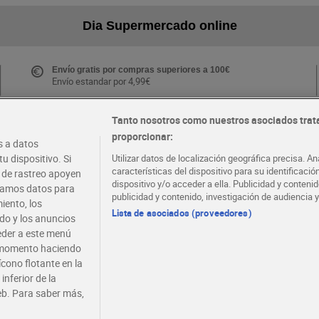
Dia Supermercado online
Envío gratis por compras superiores a 100€
Envío estandar por 4,99€
Tanto nosotros como nuestros asociados trat
proporcionar:
Folletos y Tiendas
 a datos
Descubre las mejores ofertas y busca tu tienda más
u dispositivo. Si
Utilizar datos de localización geográfica precisa. An
cercana
características del dispositivo para su identificaci
s de rastreo apoyen
dispositivo y/o acceder a ella. Publicidad y conten
atamos datos para
publicidad y contenido, investigación de audiencia y
iento, los
·
·
EMPLEO
COLABORA CON DIA
Lista de asociados (proveedores)
ido y los anuncios
ceder a este menú
r momento haciendo
ícono flotante en la
inferior de la
eb. Para saber más,
viso legal
Condiciones de compra