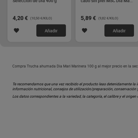
Selección de Dia 400 g
cabo sin piel MSC Dia Mari
Marinera 600 g
4,20 €
5,89 €
(10,50 €/KILO)
(9,82 €/KILO)
Añadir
Añadir
Compra Trucha ahumada Dia Mari Marinera 100 g al mejor precio en la sec
Te recomendamos que una vez recibido el producto leas detenidamente la inf
información nutricional, consejos de utilización/preparación, conservación
Los datos correspondientes a la variedad, la categoría, el calibre y el origen