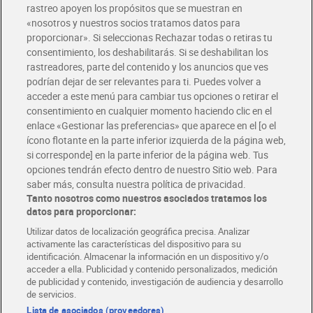
rastreo apoyen los propósitos que se muestran en
«nosotros y nuestros socios tratamos datos para
Glovo y Uber Eats
proporcionar». Si seleccionas Rechazar todas o retiras tu
Solicita tu factura de Glovo o Uber Eats
consentimiento, los deshabilitarás. Si se deshabilitan los
rastreadores, parte del contenido y los anuncios que ves
podrían dejar de ser relevantes para ti. Puedes volver a
Únete al CLUB Dia
acceder a este menú para cambiar tus opciones o retirar el
Disfruta las ventajas y ofertas exclusivas.
consentimiento en cualquier momento haciendo clic en el
Descárgate la APP Dia
enlace «Gestionar las preferencias» que aparece en el [o el
ícono flotante en la parte inferior izquierda de la página web,
Folletos y Tiendas
si corresponde] en la parte inferior de la página web. Tus
Descubre las mejores ofertas y busca tu tienda más cercana
opciones tendrán efecto dentro de nuestro Sitio web. Para
saber más, consulta nuestra política de privacidad.
Tanto nosotros como nuestros asociados tratamos los
Tarjeta MaX Dia
Te devuelve hasta 8€/mes de tus compras.
datos para proporcionar:
¡Solicita tu tarjeta de crédito aquí!
Utilizar datos de localización geográfica precisa. Analizar
activamente las características del dispositivo para su
RECETAS
COMER MEJOR CADA DIA
EMPLEO
identificación. Almacenar la información en un dispositivo y/o
acceder a ella. Publicidad y contenido personalizados, medición
COLABORA CON DIA
ABRE TU TIENDA
DIA CORPORATE
de publicidad y contenido, investigación de audiencia y desarrollo
de servicios.
Lista de asociados (proveedores)