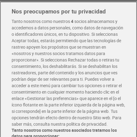
Nos preocupamos por tu privacidad
Pide hoy, recibe hoy
Entrega rápida y en la franja horaria que mejor te venga.
Tanto nosotros como nuestros
4
socios almacenamos y
accedemos a datos personales, como datos de navegación
o identificadores únicos, en tu dispositivo. Si seleccionas
Envío gratis por compras superiores a 100€
Aceptar todas, estarás permitiendo que las tecnologías de
Envío estandar por 4,99€
rastreo apoyen los propósitos que se muestran en
«nosotros y nuestros socios tratamos datos para
Glovo y Uber Eats
proporcionar». Si seleccionas Rechazar todas o retiras tu
Solicita tu factura de Glovo o Uber Eats
consentimiento, los deshabilitarás. Si se deshabilitan los
rastreadores, parte del contenido y los anuncios que ves
podrían dejar de ser relevantes para ti. Puedes volver a
Únete al CLUB Dia
acceder a este menú para cambiar tus opciones o retirar el
Disfruta las ventajas y ofertas exclusivas.
consentimiento en cualquier momento haciendo clic en el
Descárgate la APP Dia
enlace «Gestionar las preferencias» que aparece en el [o el
ícono flotante en la parte inferior izquierda de la página web,
Folletos y Tiendas
si corresponde] en la parte inferior de la página web. Tus
Descubre las mejores ofertas y busca tu tienda más cercana
opciones tendrán efecto dentro de nuestro Sitio web. Para
saber más, consulta nuestra política de privacidad.
Tanto nosotros como nuestros asociados tratamos los
Tarjeta MaX Dia
Te devuelve hasta 8€/mes de tus compras.
datos para proporcionar: