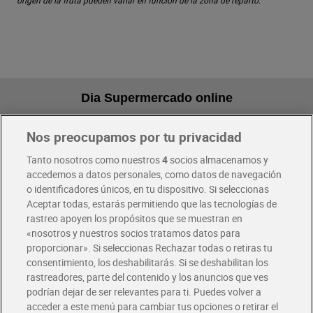
origen de la fruta pueden variar en función de la zona de reparto.
Dia Supermercado online
Nos preocupamos por tu privacidad
Pide hoy, recibe hoy
Entrega rápida y en la franja horaria que mejor te venga.
Tanto nosotros como nuestros
4
socios almacenamos y
accedemos a datos personales, como datos de navegación
o identificadores únicos, en tu dispositivo. Si seleccionas
Envío gratis por compras superiores a 100€
Aceptar todas, estarás permitiendo que las tecnologías de
Envío estandar por 4,99€
rastreo apoyen los propósitos que se muestran en
«nosotros y nuestros socios tratamos datos para
Glovo y Uber Eats
proporcionar». Si seleccionas Rechazar todas o retiras tu
Solicita tu factura de Glovo o Uber Eats
consentimiento, los deshabilitarás. Si se deshabilitan los
rastreadores, parte del contenido y los anuncios que ves
podrían dejar de ser relevantes para ti. Puedes volver a
Únete al CLUB Dia
acceder a este menú para cambiar tus opciones o retirar el
Disfruta las ventajas y ofertas exclusivas.