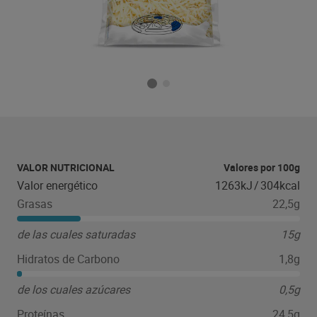
VALOR NUTRICIONAL
Valores por 100g
Valor energético
1263kJ
/
304kcal
Grasas
22,5g
de las cuales saturadas
15g
Hidratos de Carbono
1,8g
de los cuales azúcares
0,5g
Proteínas
24,5g