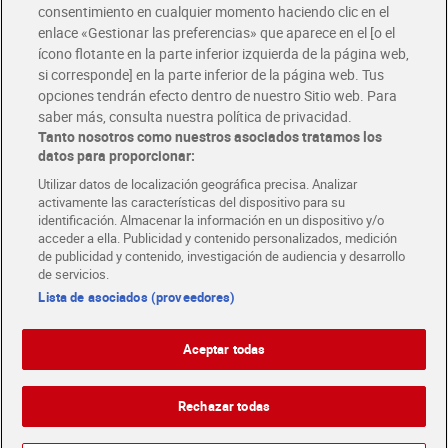
consentimiento en cualquier momento haciendo clic en el
Descárgate la APP Dia
enlace «Gestionar las preferencias» que aparece en el [o el
ícono flotante en la parte inferior izquierda de la página web,
Folletos y Tiendas
si corresponde] en la parte inferior de la página web. Tus
Descubre las mejores ofertas y busca tu tienda más cercana
opciones tendrán efecto dentro de nuestro Sitio web. Para
saber más, consulta nuestra política de privacidad.
Tanto nosotros como nuestros asociados tratamos los
Tarjeta MaX Dia
Te devuelve hasta 8€/mes de tus compras.
datos para proporcionar:
¡Solicita tu tarjeta de crédito aquí!
Utilizar datos de localización geográfica precisa. Analizar
activamente las características del dispositivo para su
RECETAS
COMER MEJOR CADA DIA
EMPLEO
identificación. Almacenar la información en un dispositivo y/o
acceder a ella. Publicidad y contenido personalizados, medición
COLABORA CON DIA
ABRE TU TIENDA
DIA CORPORATE
de publicidad y contenido, investigación de audiencia y desarrollo
de servicios.
Lista de asociados (proveedores)
Aceptar todas
Atención al cliente
Español
Español
Català
Rechazar todas
English
Política de privacidad
Política de cookies