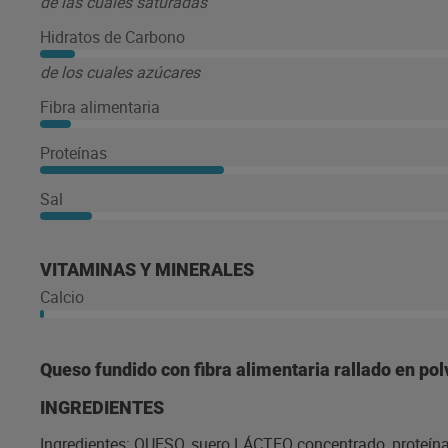
de las cuales saturadas
Hidratos de Carbono
de los cuales azúcares
Fibra alimentaria
Proteínas
Sal
VITAMINAS Y MINERALES
Calcio
Queso fundido con fibra alimentaria rallado en pol
INGREDIENTES
Ingredientes: QUESO, suero LÁCTEO concentrado, proteínas 