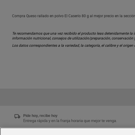
Compra Queso rallado en polvo El Caserío 80 g al mejor precio en la secció
Te recomendamos que una vez recibido el producto leas detenidamente la inf
información nutricional, consejos de utilización/preparación, conservación
Los datos correspondientes a la variedad, la categoría, el calibre y el origen
Pide hoy, recibe hoy
Entrega rápida y en la franja horaria que mejor te venga.