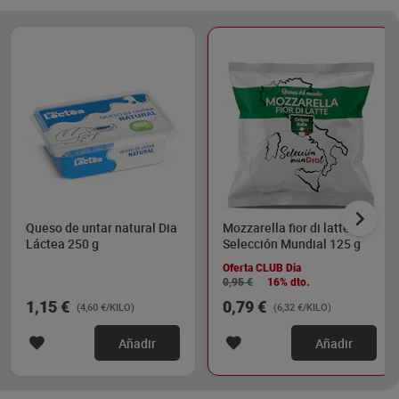
Queso de untar natural Dia
Mozzarella fior di latte Dia
Láctea 250 g
Selección Mundial 125 g
Oferta CLUB Dia
0,95 €
16% dto.
1,15 €
0,79 €
(4,60 €/KILO)
(6,32 €/KILO)
Añadir
Añadir