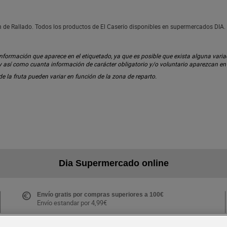
n de Rallado. Todos los productos de El Caserío disponibles en supermercados DIA.
ormación que aparece en el etiquetado, ya que es posible que exista alguna variaci
 y así como cuanta información de carácter obligatorio y/o voluntario aparezcan e
 de la fruta pueden variar en función de la zona de reparto.
Dia Supermercado online
Envío gratis por compras superiores a 100€
Envío estandar por 4,99€