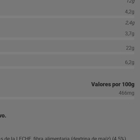
12g
4,2g
2,4g
3,7g
22g
6,2g
Valores por 100g
466mg
vo.
de la LECHE, fibra alimentaria (dextrina de maíz) (4.5%),