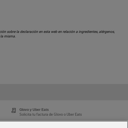
ón sobre la declaración en esta web en relación a ingredientes, alérgenos,
n la misma.
Glovo y Uber Eats
Solicita tu factura de Glovo o Uber Eats