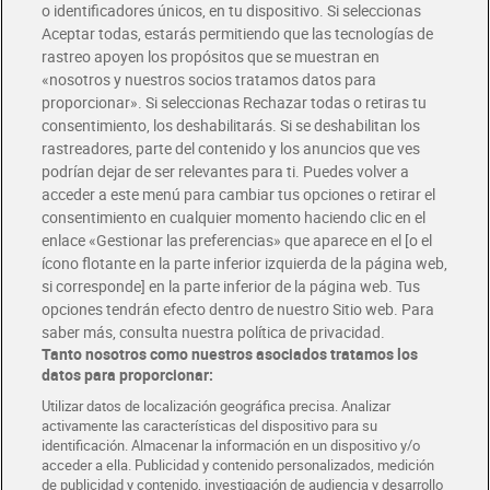
o identificadores únicos, en tu dispositivo. Si seleccionas
Envío gratis por compras superiores a 100€
Aceptar todas, estarás permitiendo que las tecnologías de
Envío estandar por 4,99€
rastreo apoyen los propósitos que se muestran en
«nosotros y nuestros socios tratamos datos para
Glovo y Uber Eats
proporcionar». Si seleccionas Rechazar todas o retiras tu
Solicita tu factura de Glovo o Uber Eats
consentimiento, los deshabilitarás. Si se deshabilitan los
rastreadores, parte del contenido y los anuncios que ves
podrían dejar de ser relevantes para ti. Puedes volver a
Únete al CLUB Dia
acceder a este menú para cambiar tus opciones o retirar el
Disfruta las ventajas y ofertas exclusivas.
consentimiento en cualquier momento haciendo clic en el
Descárgate la APP Dia
enlace «Gestionar las preferencias» que aparece en el [o el
ícono flotante en la parte inferior izquierda de la página web,
Folletos y Tiendas
si corresponde] en la parte inferior de la página web. Tus
Descubre las mejores ofertas y busca tu tienda más cercana
opciones tendrán efecto dentro de nuestro Sitio web. Para
saber más, consulta nuestra política de privacidad.
Tanto nosotros como nuestros asociados tratamos los
Tarjeta MaX Dia
Te devuelve hasta 8€/mes de tus compras.
datos para proporcionar:
¡Solicita tu tarjeta de crédito aquí!
Utilizar datos de localización geográfica precisa. Analizar
activamente las características del dispositivo para su
RECETAS
COMER MEJOR CADA DIA
EMPLEO
identificación. Almacenar la información en un dispositivo y/o
acceder a ella. Publicidad y contenido personalizados, medición
COLABORA CON DIA
ABRE TU TIENDA
DIA CORPORATE
de publicidad y contenido, investigación de audiencia y desarrollo