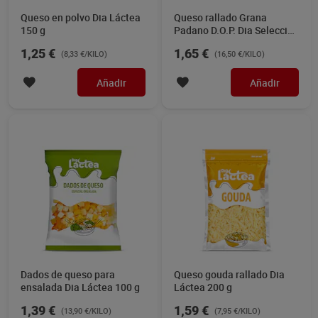
Queso en polvo Dia Láctea
Queso rallado Grana
150 g
Padano D.O.P. Dia Selección
Mundial 100 g
1,25 €
1,65 €
(8,33 €/KILO)
(16,50 €/KILO)
Añadir
Añadir
Dados de queso para
Queso gouda rallado Dia
ensalada Dia Láctea 100 g
Láctea 200 g
1,39 €
1,59 €
(13,90 €/KILO)
(7,95 €/KILO)