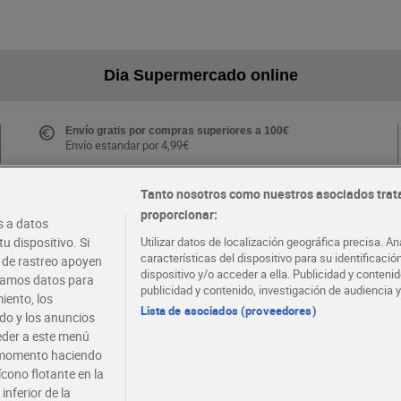
Dia Supermercado online
Envío gratis por compras superiores a 100€
Envío estandar por 4,99€
Tanto nosotros como nuestros asociados trat
proporcionar:
Folletos y Tiendas
 a datos
Descubre las mejores ofertas y busca tu tienda más
u dispositivo. Si
Utilizar datos de localización geográfica precisa. An
cercana
características del dispositivo para su identificaci
s de rastreo apoyen
dispositivo y/o acceder a ella. Publicidad y conten
atamos datos para
publicidad y contenido, investigación de audiencia y
iento, los
·
·
EMPLEO
COLABORA CON DIA
Lista de asociados (proveedores)
ido y los anuncios
ceder a este menú
r momento haciendo
ícono flotante en la
inferior de la