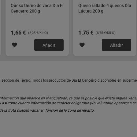
Queso tierno de vaca Dia El
Queso rallado 4 quesos Dia
Cencerro 200 g
Láctea 200 g
1,65 €
1,75 €
(8,25 €/KILO)
(8,75 €/KILO)
Añadir
Añadir
a sección de Tierno. Todos los productos de Dia El Cencerro disponibles en superm
ormación que aparece en el etiquetado, ya que es posible que exista alguna variaci
 y así como cuanta información de carácter obligatorio y/o voluntario aparezcan e
 de la fruta pueden variar en función de la zona de reparto.