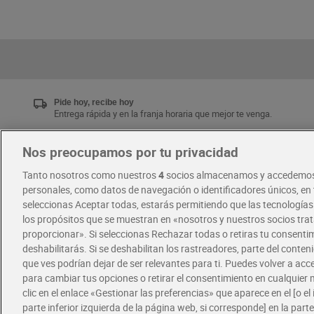
Pide hoy, recibe hoy
Entrega rápida y en la franja horaria que mejor te venga.
Nos preocupamos por tu privacidad
Únete al CLUB Dia
Tanto nosotros como nuestros
4
socios almacenamos y accedemos
Disfruta las ventajas y ofertas exclusivas.
personales, como datos de navegación o identificadores únicos, en t
Descárgate la APP Dia
seleccionas Aceptar todas, estarás permitiendo que las tecnología
los propósitos que se muestran en «nosotros y nuestros socios tr
proporcionar». Si seleccionas Rechazar todas o retiras tu consentim
·
·
RECETAS
COMER MEJOR CADA DIA
deshabilitarás. Si se deshabilitan los rastreadores, parte del conten
que ves podrían dejar de ser relevantes para ti. Puedes volver a ac
para cambiar tus opciones o retirar el consentimiento en cualquie
clic en el enlace «Gestionar las preferencias» que aparece en el [o el 
parte inferior izquierda de la página web, si corresponde] en la parte 