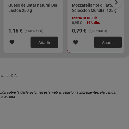
Queso de untar natural Dia
Mozzarella fior di latte Dia
Láctea 250 g
Selección Mundial 125 g
Oferta CLUB Dia
0,95 €
16% dto.
1,15 €
0,79 €
(4,60 €/KILO)
(6,32 €/KILO)
Añadir
Añadir
ercados DIA.
ón sobre la declaración en esta web en relación a ingredientes, alérgenos,
n la misma.