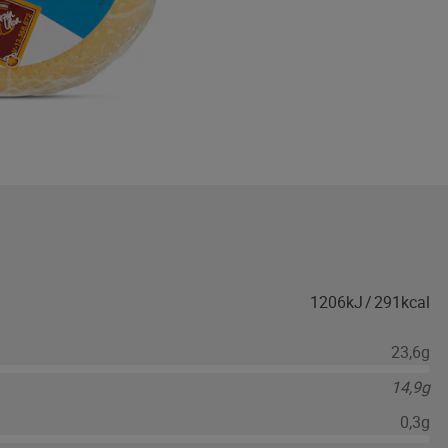
1206kJ
/
291kcal
23,6g
14,9g
0,3g