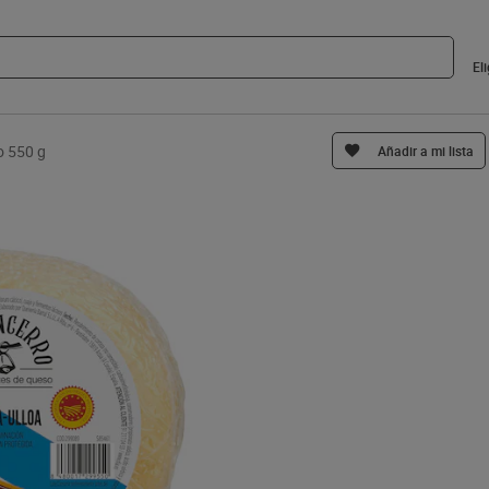
El
o 550 g
Añadir a mi lista