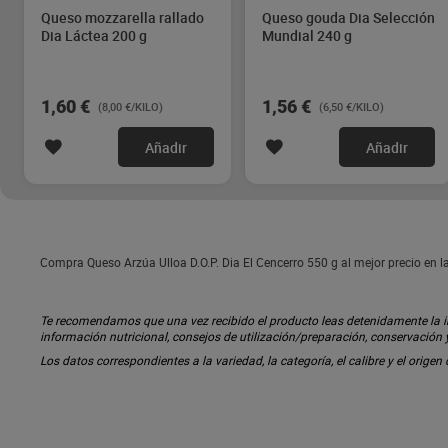
Queso mozzarella rallado
Queso gouda Dia Selección
Dia Láctea 200 g
Mundial 240 g
1,60 €
1,56 €
(8,00 €/KILO)
(6,50 €/KILO)
Añadir
Añadir
Compra Queso Arzúa Ulloa D.O.P. Dia El Cencerro 550 g al mejor precio en l
Te recomendamos que una vez recibido el producto leas detenidamente la inf
información nutricional, consejos de utilización/preparación, conservación
Los datos correspondientes a la variedad, la categoría, el calibre y el origen