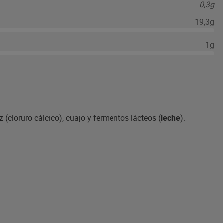
0,3g
19,3g
1g
z (cloruro cálcico), cuajo y fermentos lácteos (
leche
).