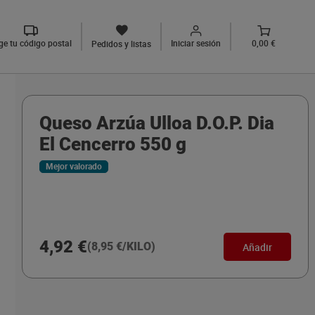
ige tu código postal
Iniciar sesión
0,00 €
Pedidos y listas
Queso Arzúa Ulloa D.O.P. Dia
El Cencerro 550 g
Mejor valorado
4,92 €
(8,95 €/KILO)
Añadir