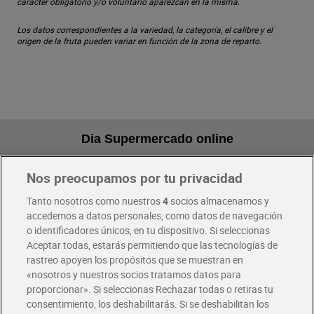
carácter obligatorio y/o voluntario aparezcan en la misma.
Los datos correspondientes a la variedad, la categoría, el calibre y el
origen de la fruta pueden variar en función de la zona de reparto.
Dia Supermercado online
Nos preocupamos por tu privacidad
Pide hoy, recibe hoy
Entrega rápida y en la franja horaria que mejor te venga.
Tanto nosotros como nuestros
4
socios almacenamos y
accedemos a datos personales, como datos de navegación
o identificadores únicos, en tu dispositivo. Si seleccionas
Envío gratis por compras superiores a 100€
Aceptar todas, estarás permitiendo que las tecnologías de
Envío estandar por 4,99€
rastreo apoyen los propósitos que se muestran en
«nosotros y nuestros socios tratamos datos para
Glovo y Uber Eats
proporcionar». Si seleccionas Rechazar todas o retiras tu
Solicita tu factura de Glovo o Uber Eats
consentimiento, los deshabilitarás. Si se deshabilitan los