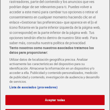
rastreadores, parte del contenido y los anuncios que ves
podrían dejar de ser relevantes para ti. Puedes volver a
Únete al CLUB Dia
acceder a este menú para cambiar tus opciones o retirar el
Disfruta las ventajas y ofertas exclusivas.
consentimiento en cualquier momento haciendo clic en el
Descárgate la APP Dia
enlace «Gestionar las preferencias» que aparece en el [o el
ícono flotante en la parte inferior izquierda de la página web,
Folletos y Tiendas
si corresponde] en la parte inferior de la página web. Tus
Descubre las mejores ofertas y busca tu tienda más cercana
opciones tendrán efecto dentro de nuestro Sitio web. Para
saber más, consulta nuestra política de privacidad.
Tanto nosotros como nuestros asociados tratamos los
Tarjeta MaX Dia
Te devuelve hasta 8€/mes de tus compras.
datos para proporcionar:
¡Solicita tu tarjeta de crédito aquí!
Utilizar datos de localización geográfica precisa. Analizar
activamente las características del dispositivo para su
RECETAS
COMER MEJOR CADA DIA
EMPLEO
identificación. Almacenar la información en un dispositivo y/o
acceder a ella. Publicidad y contenido personalizados, medición
COLABORA CON DIA
ABRE TU TIENDA
DIA CORPORATE
de publicidad y contenido, investigación de audiencia y desarrollo
de servicios.
Lista de asociados (proveedores)
Aceptar todas
Atención al cliente
Español
Español