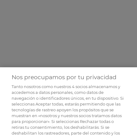
Nos preocupamos por tu privacidad
Tanto nosotros como nuestros
4
socios almacenamos y
accedemos a datos personales, como datos de
navegación o identificadores únicos, en tu dispositivo. Si
seleccionas Aceptar todas, estarás permitiendo que las
tecnologías de rastreo apoyen los propósitos que se
muestran en «nosotros y nuestros socios tratamos datos
para proporcionar». Si seleccionas Rechazar todas o
retiras tu consentimiento, los deshabilitarás. Si se
deshabilitan los rastreadores, parte del contenido y los