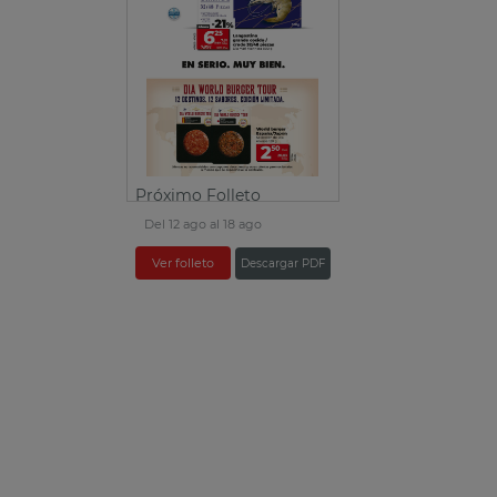
Próximo Folleto
Del 12 ago al 18 ago
Ver folleto
Descargar PDF