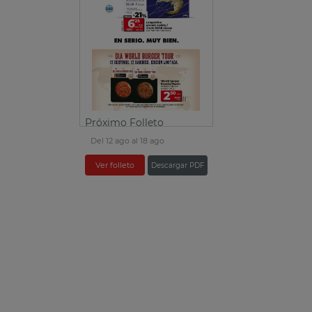
Próximo Folleto
Del 12 ago al 18 ago
Ver folleto
Descargar PDF