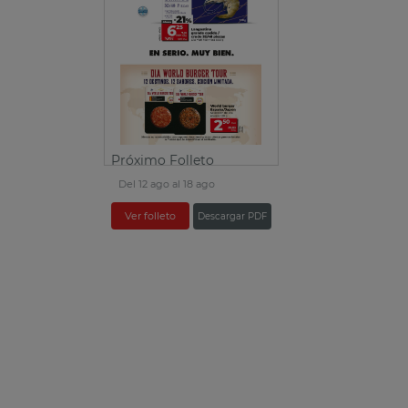
Próximo Folleto
Del 12 ago al 18 ago
Ver folleto
Descargar PDF