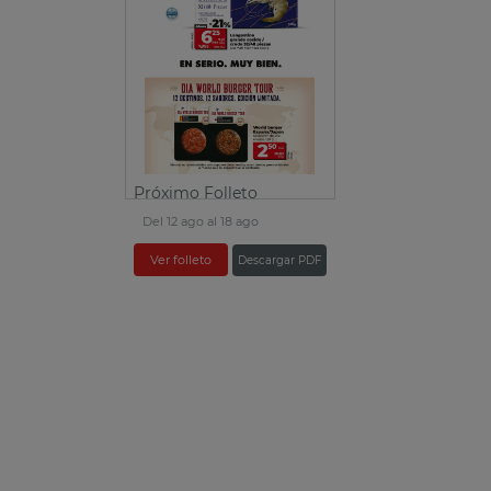
Próximo Folleto
Del 12 ago al 18 ago
Ver folleto
Descargar PDF