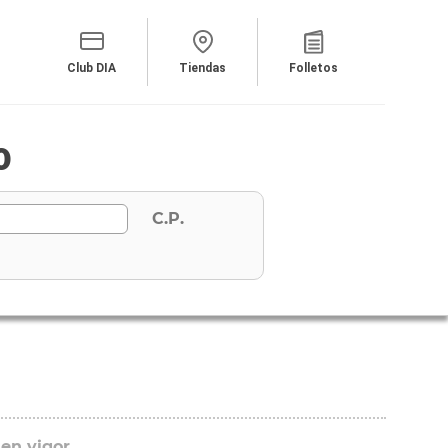
Club DIA
Tiendas
Folletos
0
C.P.
 en vigor