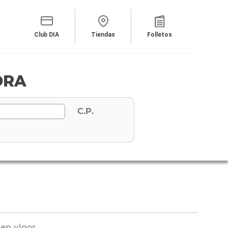
Club DIA
Tiendas
Folletos
ORA
C.P.
 en vigor