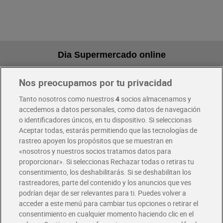
Dia Supermercado online
Nos preocupamos por tu privacidad
Pide hoy, recibe hoy
Entrega rápida y en la franja horaria que mejor te venga.
Tanto nosotros como nuestros
4
socios almacenamos y
accedemos a datos personales, como datos de navegación
o identificadores únicos, en tu dispositivo. Si seleccionas
Envío gratis por compras superiores a 100€
Aceptar todas, estarás permitiendo que las tecnologías de
Envío estandar por 4,99€
rastreo apoyen los propósitos que se muestran en
«nosotros y nuestros socios tratamos datos para
Glovo y Uber Eats
proporcionar». Si seleccionas Rechazar todas o retiras tu
Solicita tu factura de Glovo o Uber Eats
consentimiento, los deshabilitarás. Si se deshabilitan los
rastreadores, parte del contenido y los anuncios que ves
podrían dejar de ser relevantes para ti. Puedes volver a
Únete al CLUB Dia
acceder a este menú para cambiar tus opciones o retirar el
Disfruta las ventajas y ofertas exclusivas.
consentimiento en cualquier momento haciendo clic en el
Descárgate la APP Dia