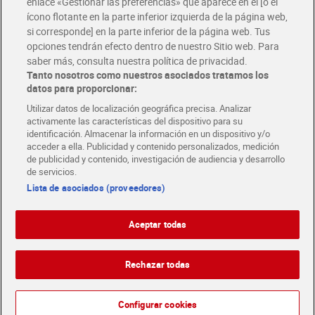
enlace «Gestionar las preferencias» que aparece en el [o el
ícono flotante en la parte inferior izquierda de la página web,
Folletos y Tiendas
si corresponde] en la parte inferior de la página web. Tus
Descubre las mejores ofertas y busca tu tienda más cercana
opciones tendrán efecto dentro de nuestro Sitio web. Para
saber más, consulta nuestra política de privacidad.
Tanto nosotros como nuestros asociados tratamos los
Tarjeta MaX Dia
Te devuelve hasta 8€/mes de tus compras.
datos para proporcionar:
¡Solicita tu tarjeta de crédito aquí!
Utilizar datos de localización geográfica precisa. Analizar
activamente las características del dispositivo para su
RECETAS
COMER MEJOR CADA DIA
EMPLEO
identificación. Almacenar la información en un dispositivo y/o
acceder a ella. Publicidad y contenido personalizados, medición
COLABORA CON DIA
ABRE TU TIENDA
DIA CORPORATE
de publicidad y contenido, investigación de audiencia y desarrollo
de servicios.
Lista de asociados (proveedores)
Aceptar todas
Atención al cliente
Español
Español
Català
Rechazar todas
English
Política de privacidad
Política de cookies
Português
Configurar cookies
Aviso legal
Condiciones de compra