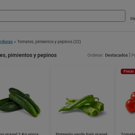
El
rduras
Tomates, pimientos y pepinos
(22)
>
s, pimientos y pepinos
Ordenar:
Destacados
P
Precio
no granel 1 Kg aprox.
Pimiento verde freír granel
Tomate