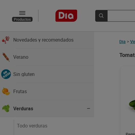
Productos
Novedades y recomendados
Dia
>
Ve
Tomate
Verano
Sin gluten
Frutas
Verduras
Todo verduras
Pepi