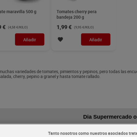
te maravilla 500 g
Tomates cherry pera
bandeja 200 g
9 €
1,99 €
(4,58 €/KILO)
(9,95 €/KILO)
Añadir
Añadir
muchas variedades de tomates, pimientos y pepinos, pero todas las encuen
alada, cherry, pepino a granel y hasta tomate rallado.
Dia Supermercado o
Tanto nosotros como nuestros asociados trat
recibe hoy
Envío gratis por compras sup