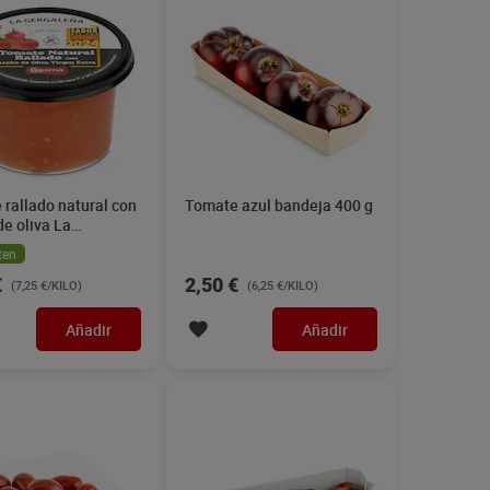
rallado natural con
Tomate azul bandeja 400 g
de oliva La
eña 200 g
ten
€
2,50 €
(7,25 €/KILO)
(6,25 €/KILO)
Añadir
Añadir