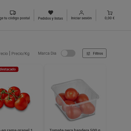
ige tu código postal
Iniciar sesión
0,00 €
Pedidos y listas
Marca Dia
recio
Precio/Kg
Filtros
 destacado
 en rama granel 1
Tomate pera bandeja 500 g