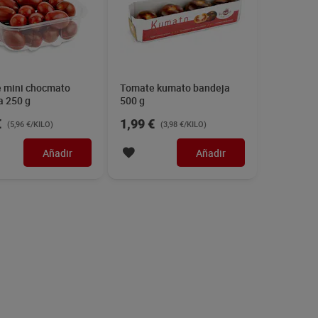
 mini chocmato
Tomate kumato bandeja
a 250 g
500 g
€
1,99 €
(5,96 €/KILO)
(3,98 €/KILO)
Añadir
Añadir