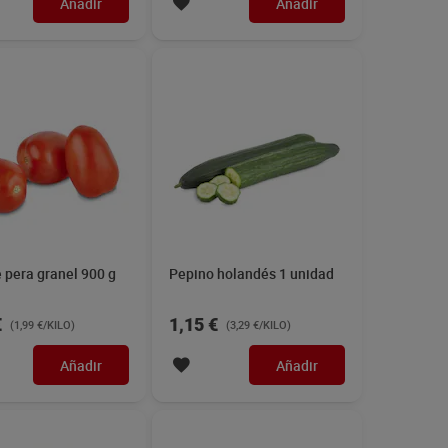
Añadir
Añadir
 pera granel 900 g
Pepino holandés 1 unidad
€
1,15 €
(1,99 €/KILO)
(3,29 €/KILO)
Añadir
Añadir