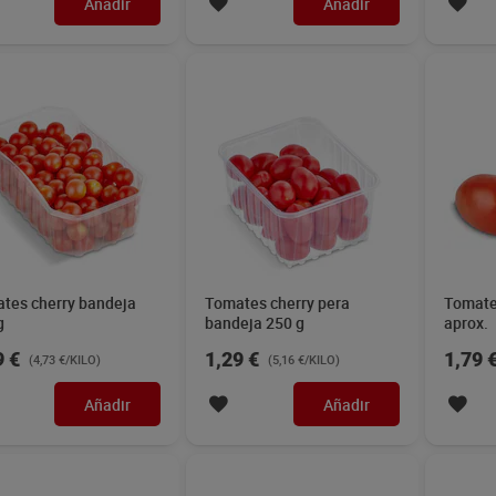
Añadir
Añadir
tes cherry bandeja
Tomates cherry pera
Tomate
g
bandeja 250 g
aprox.
9 €
1,29 €
1,79 
(4,73 €/KILO)
(5,16 €/KILO)
Añadir
Añadir