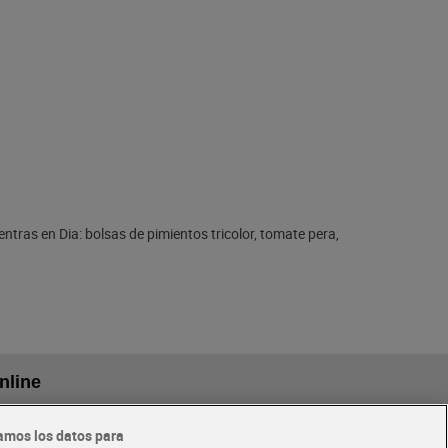
tras en Dia: bolsas de pimientos tricolor, tomate pera,
nline
amos los datos para
eriores a
Glovo y Uber Eats