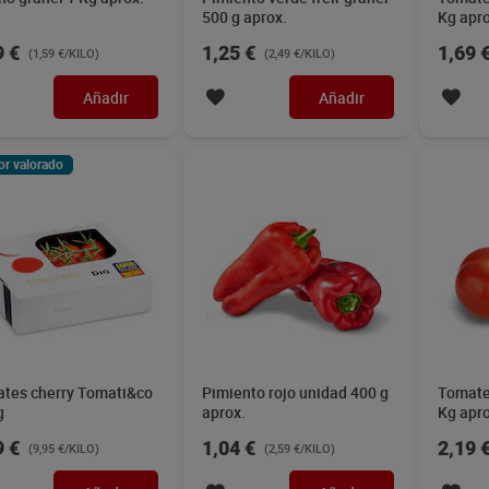
500 g aprox.
Kg apro
9 €
1,25 €
1,69 
(1,59 €/KILO)
(2,49 €/KILO)
Añadir
Añadir
or valorado
tes cherry Tomati&co
Pimiento rojo unidad 400 g
Tomate
g
aprox.
Kg apro
9 €
1,04 €
2,19 
(9,95 €/KILO)
(2,59 €/KILO)