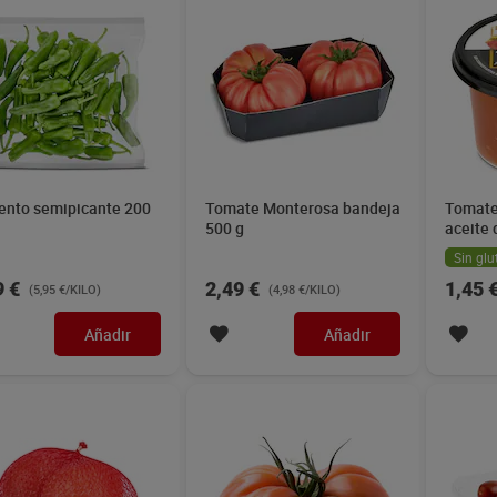
ento semipicante 200
Tomate Monterosa bandeja
Tomate 
500 g
aceite 
gergal
Sin glu
9 €
2,49 €
1,45 
(5,95 €/KILO)
(4,98 €/KILO)
Añadir
Añadir