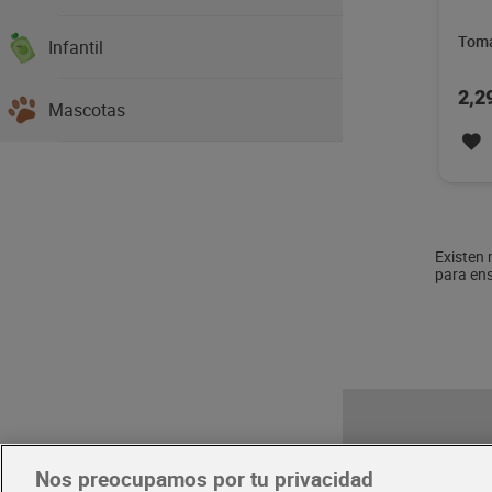
Toma
Infantil
2,2
Mascotas
Existen 
para ens
Nos preocupamos por tu privacidad
Pide hoy, 