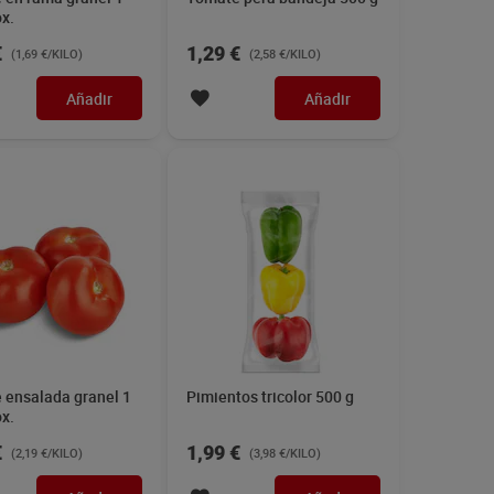
x.
€
1,29 €
(1,69 €/KILO)
(2,58 €/KILO)
Añadir
Añadir
 ensalada granel 1
Pimientos tricolor 500 g
x.
€
1,99 €
(2,19 €/KILO)
(3,98 €/KILO)