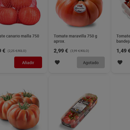
te canario malla 750
Tomate maravilla 750 g
Tomate
aprox.
bandej
9 €
2,99 €
1,49 
(2,25 €/KILO)
(3,99 €/KILO)
Añadir
Agotado