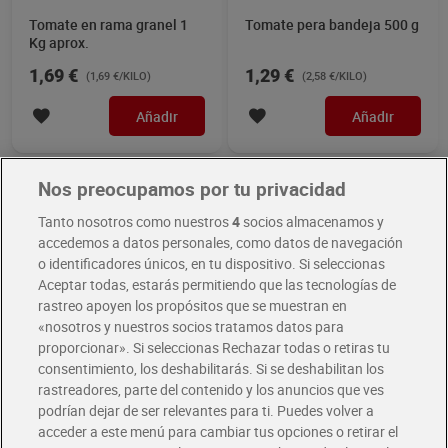
Tomate en rama granel 1
Tomate pera bandeja 500 g
Kg aprox.
1,69 €
1,29 €
(1,69 €/KILO)
(2,58 €/KILO)
Añadir
Añadir
Mejor valorado
Nos preocupamos por tu privacidad
Tanto nosotros como nuestros
4
socios almacenamos y
accedemos a datos personales, como datos de navegación
o identificadores únicos, en tu dispositivo. Si seleccionas
Aceptar todas, estarás permitiendo que las tecnologías de
rastreo apoyen los propósitos que se muestran en
«nosotros y nuestros socios tratamos datos para
proporcionar». Si seleccionas Rechazar todas o retiras tu
consentimiento, los deshabilitarás. Si se deshabilitan los
Tomates cherry Tomati&co
Pimiento rojo unidad 400 g
rastreadores, parte del contenido y los anuncios que ves
200 g
aprox.
podrían dejar de ser relevantes para ti. Puedes volver a
acceder a este menú para cambiar tus opciones o retirar el
1,99 €
1,04 €
(9,95 €/KILO)
(2,59 €/KILO)