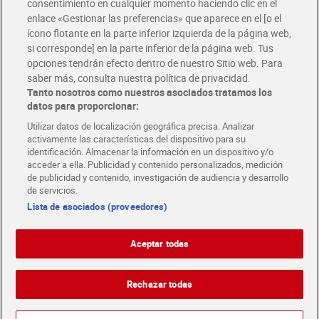
consentimiento en cualquier momento haciendo clic en el
enlace «Gestionar las preferencias» que aparece en el [o el
Añadir
Añadir
ícono flotante en la parte inferior izquierda de la página web,
si corresponde] en la parte inferior de la página web. Tus
opciones tendrán efecto dentro de nuestro Sitio web. Para
saber más, consulta nuestra política de privacidad.
Tanto nosotros como nuestros asociados tratamos los
datos para proporcionar:
Utilizar datos de localización geográfica precisa. Analizar
activamente las características del dispositivo para su
identificación. Almacenar la información en un dispositivo y/o
acceder a ella. Publicidad y contenido personalizados, medición
de publicidad y contenido, investigación de audiencia y desarrollo
de servicios.
Lista de asociados (proveedores)
Tomate ensalada granel 1
Pimientos tricolor 500 g
Kg aprox.
Aceptar todas
2,19 €
1,99 €
(2,19 €/KILO)
(3,98 €/KILO)
Añadir
Añadir
Rechazar todas