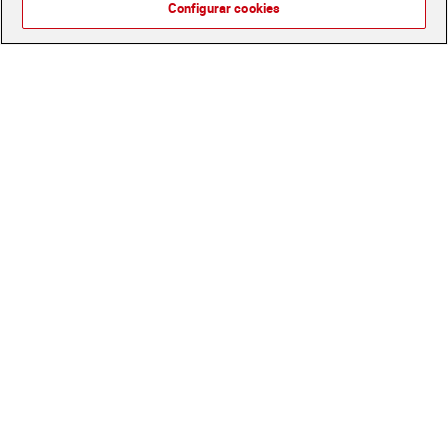
Configurar cookies
Tomates cherry bandeja
Tomates cherry pera
400 g
bandeja 250 g
1,89 €
1,29 €
(4,73 €/KILO)
(5,16 €/KILO)
Añadir
Añadir
Tomate pera granel 900 g aprox.
Pepino holandés 1 unidad