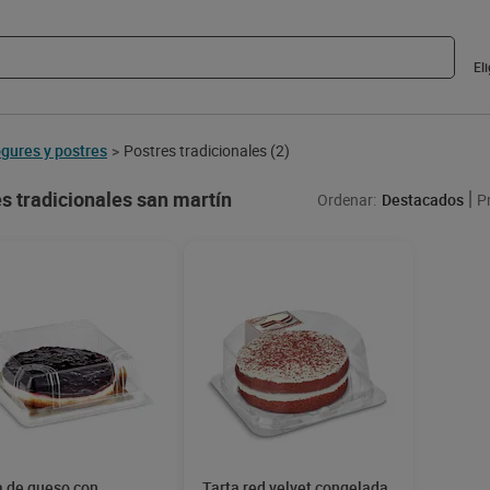
El
gures y postres
Postres tradicionales
(2)
>
s tradicionales san martín
Ordenar:
Destacados
P
a de queso con
Tarta red velvet congelada