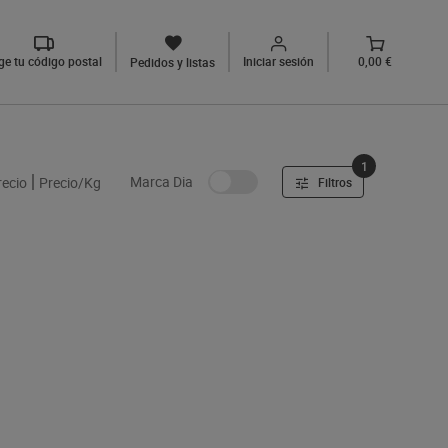
ige tu código postal
Iniciar sesión
0,00 €
Pedidos y listas
1
Marca Dia
recio
Precio/Kg
Filtros