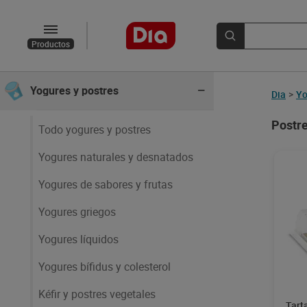
Huevos, leche y mantequilla
Productos
Panadería
Yogures y postres
Dia
>
Yo
Postre
Todo yogures y postres
Yogures naturales y desnatados
Yogures de sabores y frutas
Yogures griegos
Yogures líquidos
Yogures bífidus y colesterol
Kéfir y postres vegetales
Tart