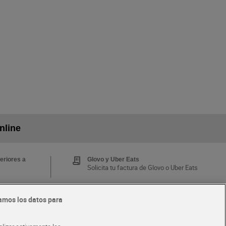
nline
eriores a
Glovo y Uber Eats
Solicita tu factura de Glovo o Uber Eats
amos los datos para
Tarjeta MaX Dia
Te devuelve hasta 8€/mes de tus
 y busca
compras.